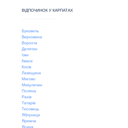
ВІДПОЧИНОК У КАРПАТАХ
Буковель
Верховина
Ворохта
Делятин
Ізки
Кваси
Косів
Лазещина
Мигово
Микуличин
Поляна
Рахів
Татарів
Тисовець
Яблуниця
Яремче
Ясиня