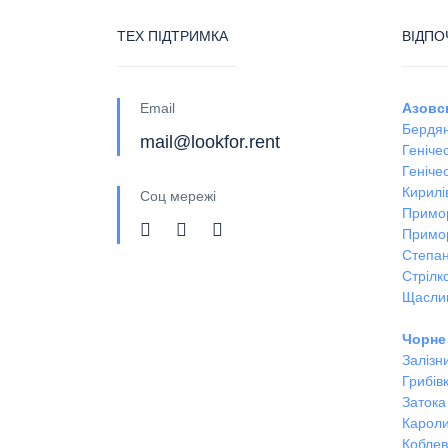
ТЕХ ПІДТРИМКА
ВІДПО
Email
Азовс
Бердян
mail@lookfor.rent
Геніче
Генічес
Кирилі
Соц мережі
Примо
Примо
Степан
Стрілк
Щасли
Чорне
Залізн
Грибів
Затока
Кароли
Кобле