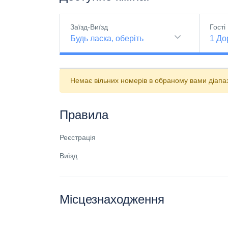
Заїзд-Виїзд
Гості
Будь ласка, оберіть
1
До
Немає вільних номерів в обраному вами діапазо
Правила
Реєстрація
Виїзд
Місцезнаходження