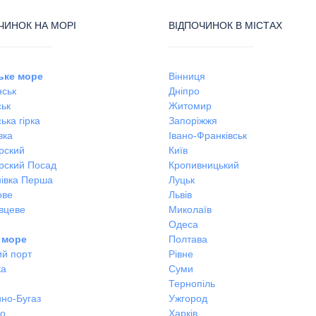
ЧИНОК НА МОРІ
ВІДПОЧИНОК В МІСТАХ
ьке море
Вінниця
ськ
Дніпро
ськ
Житомир
ька гірка
Запоріжжя
вка
Івано-Франківськ
рский
Київ
рский Посад
Кропивницький
івка Перша
Луцьк
ове
Львів
вцеве
Миколаїв
Одеса
 море
Полтава
ий порт
Рівне
ка
Суми
Тернопіль
но-Бугаз
Ужгород
во
Харків