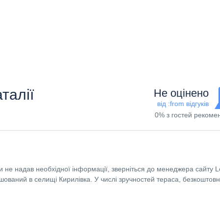
талії
Не оцінено
від :from відгуків
0% з гостей рекоме
 не надав необхідної інформації, зверніться до менеджера сайту L
ований в селищі Кирилівка. У числі зручностей тераса, безкоштовн