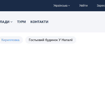
Українська
Увійти
Зареє
КЛАДИ
ТУРИ
КОНТАКТИ
Кирилловка
Гостьовий будинок У Наталії