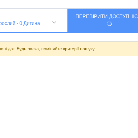
ПЕРЕВІРИТИ ДОСТУПНІС
рослий
-
0
Дитина
ні дат. Будь ласка, поміняйте критерії пошуку