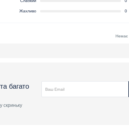
Слабкий
0
Жахливо
0
Немає в
та багато
у скриньку