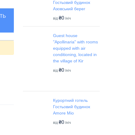
Гостьовий будинок
Азовський берег
ТЬ
₴0
від
/ніч
Guest house
"Apollinaria" with rooms
equipped with air
conditioning, located in
the village of Kir
₴0
від
/ніч
Курортний готель
Гостьовий будинок
Amore Mio
₴0
від
/ніч