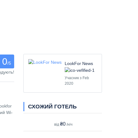
0
/5
LookFor News
ндують!
Учасник з Feb
2020
СХОЖИЙ ГОТЕЛЬ
ookfor
ий Wi-
₴0
від
/ніч