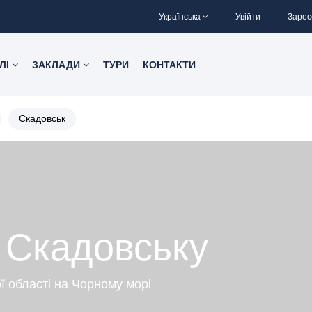
Українська
Увійти
Зареє
ЛІ
ЗАКЛАДИ
ТУРИ
КОНТАКТИ
Скадовськ
 Скадовську
ї області на Чорному морі