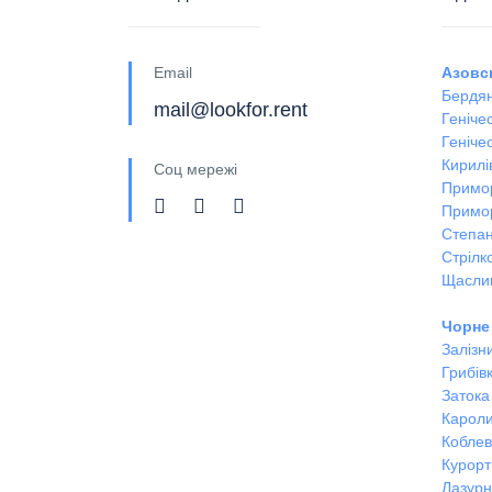
Email
Азовс
Бердян
mail@lookfor.rent
Геніче
Генічес
Кирилі
Соц мережі
Примо
Примо
Степан
Стрілк
Щасли
Чорне
Залізн
Грибів
Затока
Кароли
Кобле
Курорт
Лазур