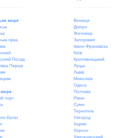
ьке море
Вінниця
ськ
Дніпро
ськ
Житомир
ька гірка
Запоріжжя
вка
Івано-Франківськ
рский
Київ
рский Посад
Кропивницький
івка Перша
Луцьк
ове
Львів
вцеве
Миколаїв
Одеса
 море
Полтава
ий порт
Рівне
ка
Суми
Тернопіль
но-Бугаз
Ужгород
во
Харків
не
Херсон
не
Хмельницький