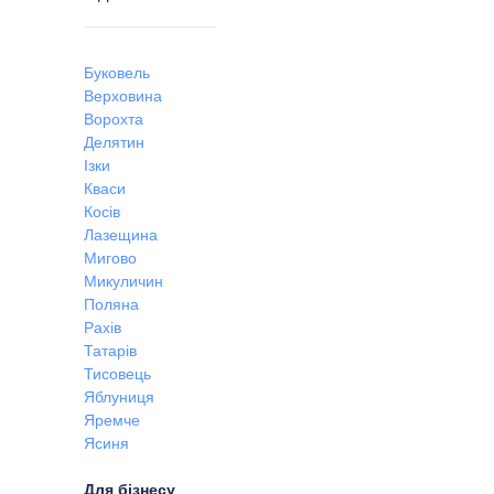
Буковель
Верховина
Ворохта
Делятин
Ізки
Кваси
Косів
Лазещина
Мигово
Микуличин
Поляна
Рахів
Татарів
Тисовець
Яблуниця
Яремче
Ясиня
Для бізнесу