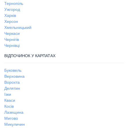
Тернопіль
Ужгород
Харків
Херсон
Хмельницький
Черкаси
Чернігів
Чернівці
ВІДПОЧИНОК У КАРПАТАХ
Буковель
Верховина
Ворохта
Делятин
Ізки
Кваси
Косів
Лазещина
Мигово
Микуличин