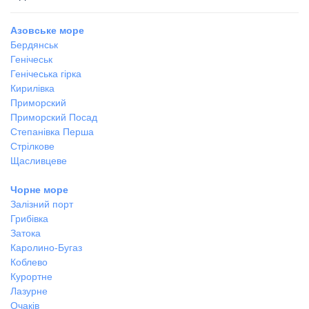
Азовське море
Бердянськ
Генічеськ
Генічеська гірка
Кирилівка
Приморский
Приморский Посад
Степанівка Перша
Стрілкове
Щасливцеве
Чорне море
Залізний порт
Грибівка
Затока
Каролино-Бугаз
Коблево
Курортне
Лазурне
Очаків