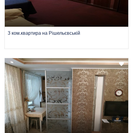
3 ком.квартира на Рішельєвській