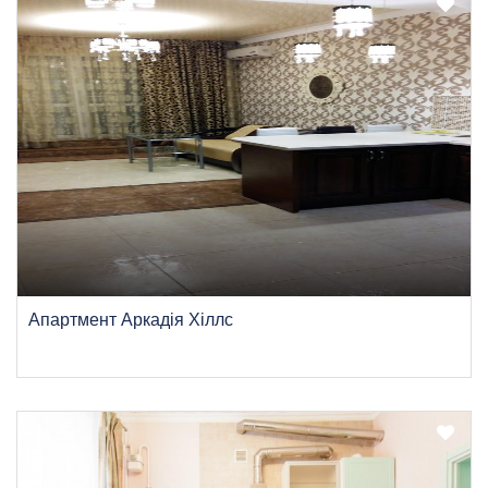
Апартмент Аркадія Хіллс