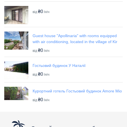
₴0
від
/ніч
Guest house "Apollinaria" with rooms equipped
with air conditioning, located in the village of Kir
₴0
від
/ніч
Гостьовий будинок У Наталії
₴0
від
/ніч
Курортний готель Гостьовий будинок Amore Mio
₴0
від
/ніч