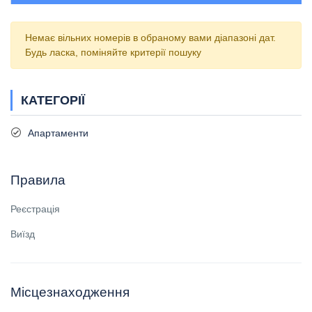
Немає вільних номерів в обраному вами діапазоні дат.
Будь ласка, поміняйте критерії пошуку
КАТЕГОРІЇ
Апартаменти
Правила
Реєстрація
Виїзд
Місцезнаходження