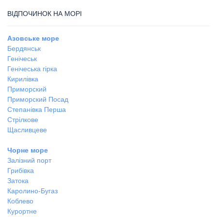
ВІДПОЧИНОК НА МОРІ
Азовське море
Бердянськ
Генічеськ
Генічеська гірка
Кирилівка
Приморский
Приморский Посад
Степанівка Перша
Стрілкове
Щасливцеве
Чорне море
Залізний порт
Грибівка
Затока
Каролино-Бугаз
Коблево
Курортне