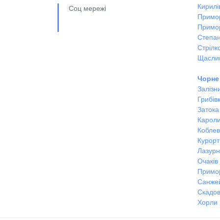
Кирилі
Соц мережі
Примо
Примо
Степан
Стрілк
Щасли
Чорне
Залізн
Грибів
Затока
Кароли
Кобле
Курорт
Лазур
Очаків
Примо
Санже
Скадов
Хорли