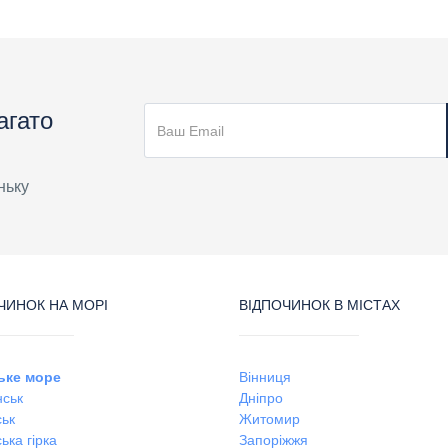
агато
ньку
ЧИНОК НА МОРІ
ВІДПОЧИНОК В МІСТАХ
ьке море
Вінниця
ськ
Дніпро
ськ
Житомир
ька гірка
Запоріжжя