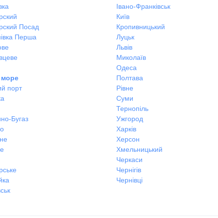
вка
Івано-Франківськ
рский
Київ
рский Посад
Кропивницький
івка Перша
Луцьк
ове
Львів
вцеве
Миколаїв
Одеса
 море
Полтава
ий порт
Рівне
ка
Суми
Тернопіль
но-Бугаз
Ужгород
во
Харків
не
Херсон
не
Хмельницький
Черкаси
рське
Чернігів
йка
Чернівці
ськ