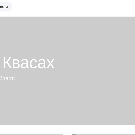
васи
 Квасах
бласті