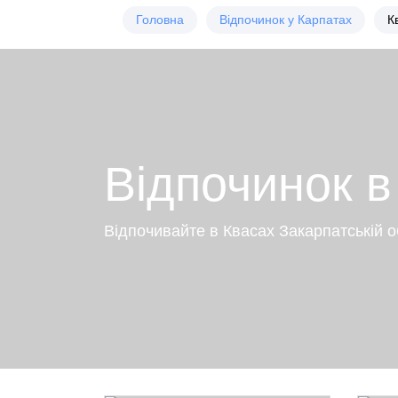
Головна
Відпочинок у Карпатах
К
Відпочинок в
Відпочивайте в Квасах Закарпатській о