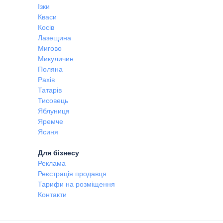
Ізки
Кваси
Косів
Лазещина
Мигово
Микуличин
Поляна
Рахів
Татарів
Тисовець
Яблуниця
Яремче
Ясиня
Для бізнесу
Реклама
Реєстрація продавця
Тарифи на розміщення
Контакти