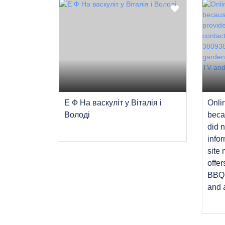
Е Ф На васкуліт у Віталія і
Onli
Володі
beca
did 
infor
site
offer
BBQ f
and 