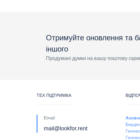
Отримуйте оновлення та б
іншого
Продумані думки на вашу поштову скри
ТЕХ ПІДТРИМКА
ВІДПО
Email
Азовс
Бердян
mail@lookfor.rent
Геніче
Генічес