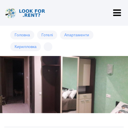
Головна
Готелі
Апартаменти
Кирилловка