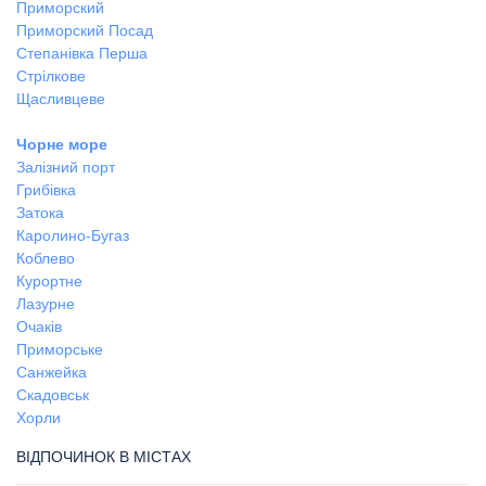
Приморский
Приморский Посад
Степанівка Перша
Стрілкове
Щасливцеве
Чорне море
Залізний порт
Грибівка
Затока
Каролино-Бугаз
Коблево
Курортне
Лазурне
Очаків
Приморське
Санжейка
Скадовськ
Хорли
ВІДПОЧИНОК В МІСТАХ