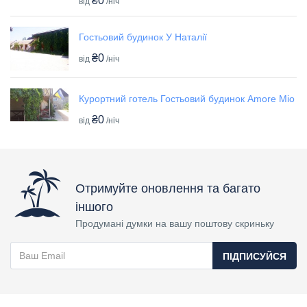
₴0
від
/ніч
Гостьовий будинок У Наталії
₴0
від
/ніч
Курортний готель Гостьовий будинок Amore Mio
₴0
від
/ніч
Отримуйте оновлення та багато
іншого
Продумані думки на вашу поштову скриньку
ПІДПИСУЙСЯ