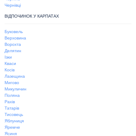
Чернівці
ВІДПОЧИНОК У КАРПАТАХ
Буковель
Верховина
Ворохта
Делятин
Ізки
Кваси
Косів
Лазещина
Мигово
Микуличин
Поляна
Рахів
Татарів
Тисовець
Яблуниця
Яремче
Ясиня