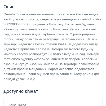
Опис
Онлайн бронювання не можливо, так власник бази не надав
необхідної інформації, зверніться до менеджера сайту Lookfor
380938856096Хіт продажів в Кирилівці! Гостьовий будинок
«Азов» розташований в селищі Кирилівка. До послуг гостей
сад, приналежності для барбекю і тераса. У розпорядженні
гостей цілодобова стійка реєстрації і загальна кухня. На всій
території надається безкоштовний Wi-Fi. За додаткову плату
надається приватна парковка.Номера гостьового будинку
мають у своєму розпорядженні патіо з видом на сад. Номери
гостьового будинку «Азов» оснащені телевізором з плоским
екраном і супутниковими каналамі.На території облаштовано
дитячий ігровий майданчик. Парам особливо подобається
розташування - вони оцінили проживання в цьому районі для
поїздки удвох на 8,2.
Доступно кімнат
Заїзд-Виїзд