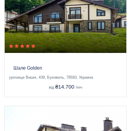
Шале Golden
урочище Вишні, 439, Буковель, 78593, Украина
₴14.700
від
/ніч