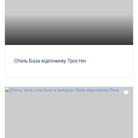
Отель База відпочинку Тростян