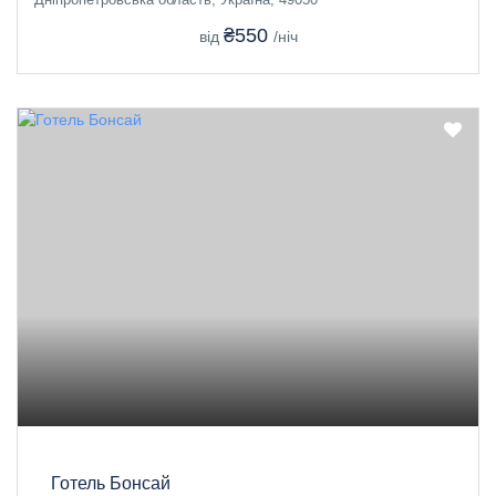
₴550
від
/ніч
Готель Бонсай