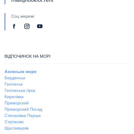
Соц мережі
ВІДПОЧИНОК НА МОРІ
Азовське море
Бердянськ
Генічеськ
Генічеська гірка
Кирилівка
Приморский
Приморский Посад
Степанівка Перша
Стрілкове
Щасливцеве