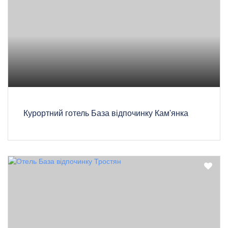
Курортний готель База відпочинку Кам'янка