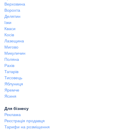
Верховина
Ворохта
Делятин
Ізки
Кваси
Косів
Лазещина
Мигово
Микуличин
Поляна
Рахів
Татарів
Тисовець
Яблуниця
Яремче
Ясиня
Для бізнесу
Реклама
Реєстрація продавця
Тарифи на розміщення