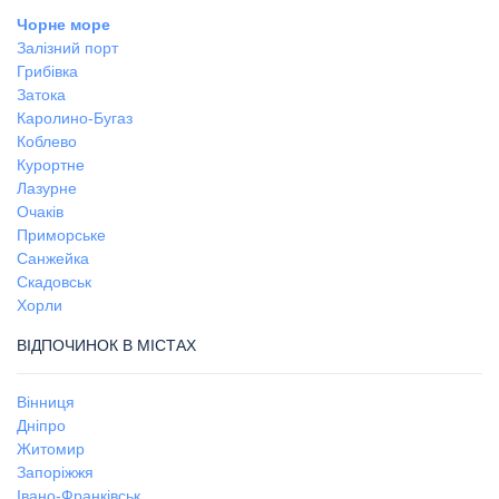
Чорне море
Залізний порт
Грибівка
Затока
Каролино-Бугаз
Коблево
Курортне
Лазурне
Очаків
Приморське
Санжейка
Скадовськ
Хорли
ВІДПОЧИНОК В МІСТАХ
Вінниця
Дніпро
Житомир
Запоріжжя
Івано-Франківськ