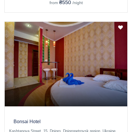
₴550
from
/night
Bonsai Hotel
Kashtanova Street, 15, Dnipro, Dnipropetrovsk region, Ukraine,