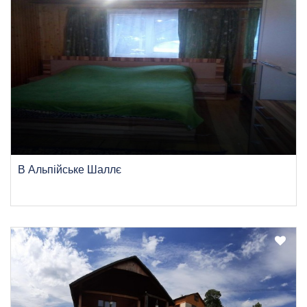
B Альпійське Шаллє