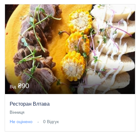
₴90
Від
Ресторан Влтава
Вінниця
Не оцінено
0 Відгук