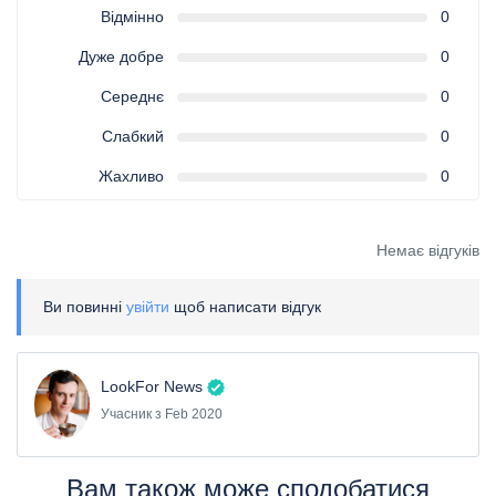
Відмінно
0
Дуже добре
0
Середнє
0
Слабкий
0
Жахливо
0
Немає відгуків
Ви повинні
увійти
щоб написати відгук
LookFor News
Учасник з Feb 2020
Вам також може сподобатися