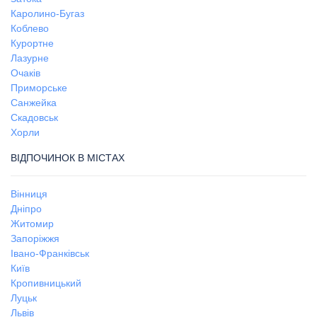
Каролино-Бугаз
Коблево
Курортне
Лазурне
Очаків
Приморське
Санжейка
Скадовськ
Хорли
ВІДПОЧИНОК В МІСТАХ
Вінниця
Дніпро
Житомир
Запоріжжя
Івано-Франківськ
Київ
Кропивницький
Луцьк
Львів