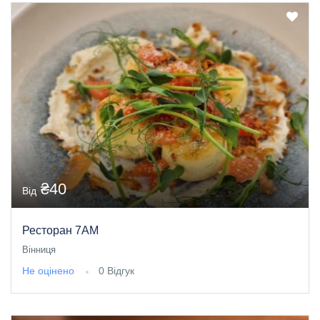
₴40
Від
Ресторан 7AM
Вінниця
Не оцінено
0 Відгук