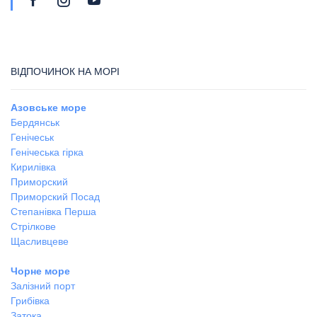
ВІДПОЧИНОК НА МОРІ
Азовське море
Бердянськ
Генічеськ
Генічеська гірка
Кирилівка
Приморский
Приморский Посад
Степанівка Перша
Стрілкове
Щасливцеве
Чорне море
Залізний порт
Грибівка
Затока