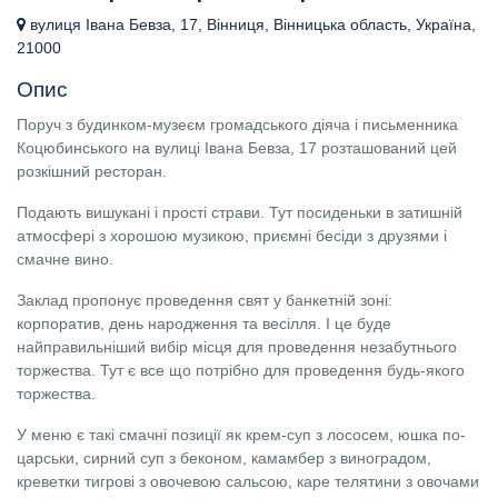
вулиця Івана Бевза, 17, Вінниця, Вінницька область, Україна,
21000
Опис
Поруч з будинком-музеєм громадського діяча і письменника
Коцюбинського на вулиці Івана Бевза, 17 розташований цей
розкішний ресторан.
Подають вишукані і прості страви. Тут посиденьки в затишній
атмосфері з хорошою музикою, приємні бесіди з друзями і
смачне вино.
Заклад пропонує проведення свят у банкетній зоні:
корпоратив, день народження та весілля. І це буде
найправильніший вибір місця для проведення незабутнього
торжества. Тут є все що потрібно для проведення будь-якого
торжества.
У меню є такі смачні позиції як крем-суп з лососем, юшка по-
царськи, сирний суп з беконом, камамбер з виноградом,
креветки тигрові з овочевою сальсою, каре телятини з овочами