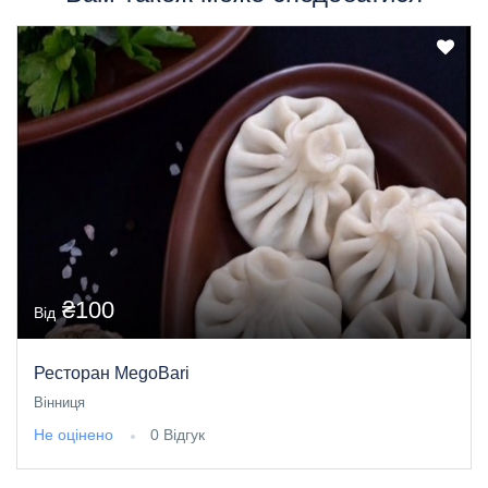
₴100
Від
Ресторан MegoBari
Вінниця
Не оцінено
0 Відгук