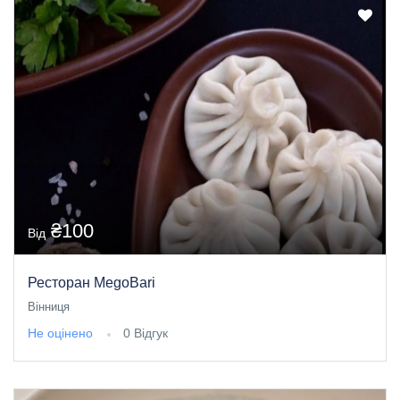
₴100
Від
Ресторан MegoBari
Вінниця
Не оцінено
0 Відгук