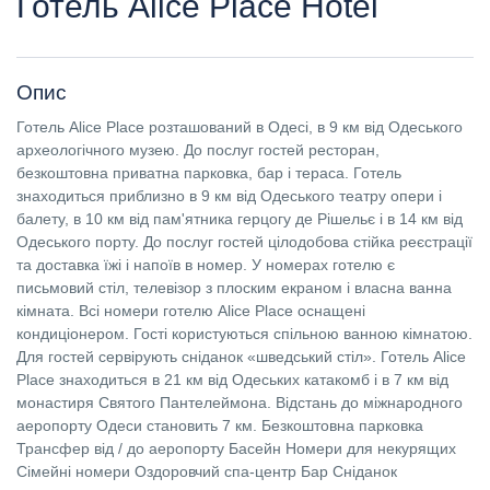
Готель Alice Place Hotel
Опис
Готель Alice Place розташований в Одесі, в 9 км від Одеського
археологічного музею. До послуг гостей ресторан,
безкоштовна приватна парковка, бар і тераса. Готель
знаходиться приблизно в 9 км від Одеського театру опери і
балету, в 10 км від пам'ятника герцогу де Рішельє і в 14 км від
Одеського порту. До послуг гостей цілодобова стійка реєстрації
та доставка їжі і напоїв в номер. У номерах готелю є
письмовий стіл, телевізор з плоским екраном і власна ванна
кімната. Всі номери готелю Alice Place оснащені
кондиціонером. Гості користуються спільною ванною кімнатою.
Для гостей сервірують сніданок «шведський стіл». Готель Alice
Place знаходиться в 21 км від Одеських катакомб і в 7 км від
монастиря Святого Пантелеймона. Відстань до міжнародного
аеропорту Одеси становить 7 км. Безкоштовна парковка
Трансфер від / до аеропорту Басейн Номери для некурящих
Сімейні номери Оздоровчий спа-центр Бар Сніданок