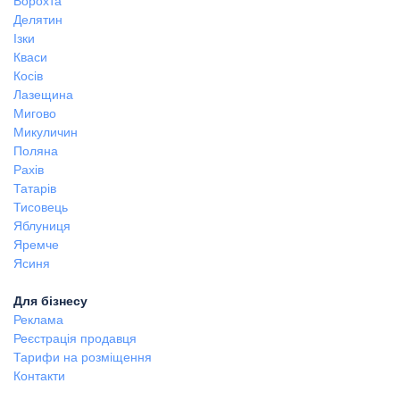
Ворохта
Делятин
Ізки
Кваси
Косів
Лазещина
Мигово
Микуличин
Поляна
Рахів
Татарів
Тисовець
Яблуниця
Яремче
Ясиня
Для бізнесу
Реклама
Реєстрація продавця
Тарифи на розміщення
Контакти