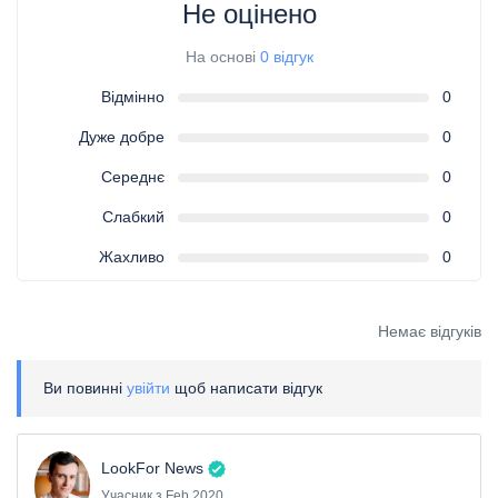
Не оцінено
На основі
0 відгук
Відмінно
0
Дуже добре
0
Середнє
0
Слабкий
0
Жахливо
0
Немає відгуків
Ви повинні
увійти
щоб написати відгук
LookFor News
Учасник з Feb 2020