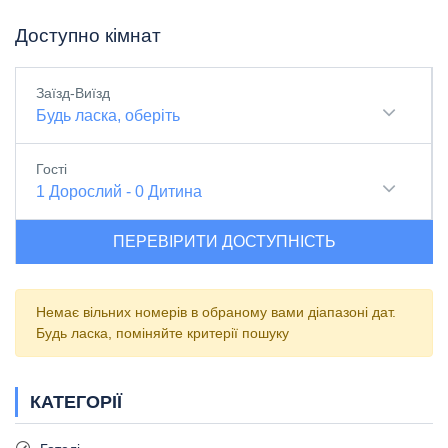
Доступно кімнат
Заїзд-Виїзд
Будь ласка, оберіть
Гості
1
Дорослий
-
0
Дитина
ПЕРЕВІРИТИ ДОСТУПНІСТЬ
Немає вільних номерів в обраному вами діапазоні дат.
Будь ласка, поміняйте критерії пошуку
КАТЕГОРІЇ