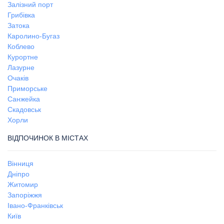
Залізний порт
Грибівка
Затока
Каролино-Бугаз
Коблево
Курортне
Лазурне
Очаків
Приморське
Санжейка
Скадовськ
Хорли
ВІДПОЧИНОК В МІСТАХ
Вінниця
Дніпро
Житомир
Запоріжжя
Івано-Франківськ
Київ