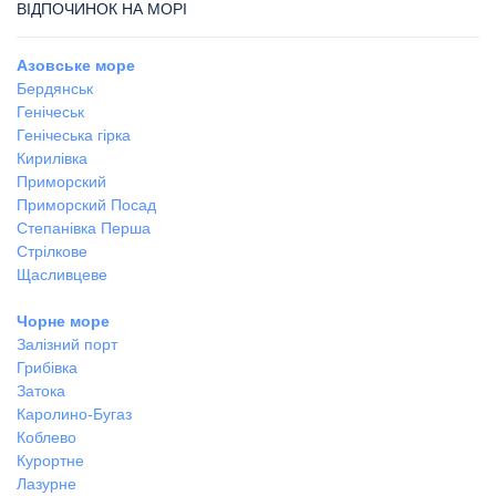
ВІДПОЧИНОК НА МОРІ
Азовське море
Бердянськ
Генічеськ
Генічеська гірка
Кирилівка
Приморский
Приморский Посад
Степанівка Перша
Стрілкове
Щасливцеве
Чорне море
Залізний порт
Грибівка
Затока
Каролино-Бугаз
Коблево
Курортне
Лазурне