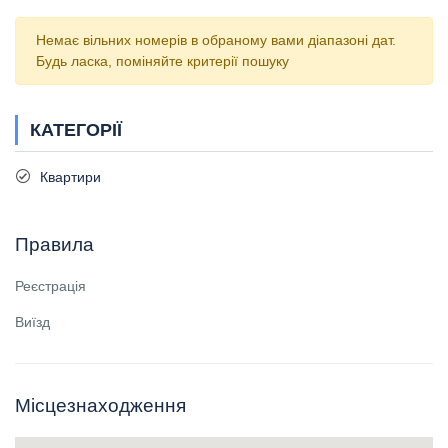
Немає вільних номерів в обраному вами діапазоні дат.
Будь ласка, поміняйте критерії пошуку
КАТЕГОРІЇ
Квартири
Правила
Реєстрація
Виїзд
Місцезнаходження