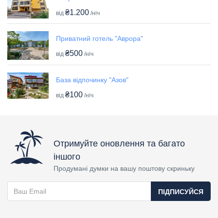
₴1.200
від
/ніч
Приватний готель "Аврора"
₴500
від
/ніч
База відпочинку "Азов"
₴100
від
/ніч
Отримуйте оновлення та багато
іншого
Продумані думки на вашу поштову скриньку
ПІДПИСУЙСЯ