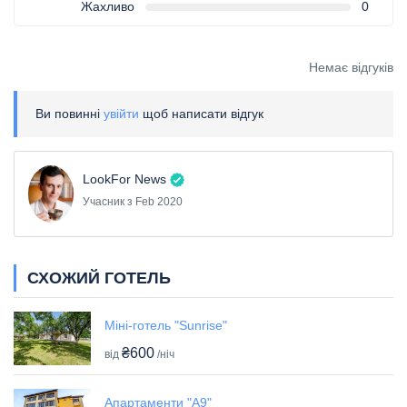
Жахливо
0
Немає відгуків
Ви повинні
увійти
щоб написати відгук
LookFor News
Учасник з Feb 2020
СХОЖИЙ ГОТЕЛЬ
Міні-готель "Sunrise"
₴600
від
/ніч
Апартаменти "А9"