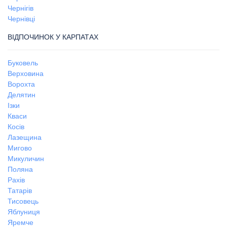
Чернігів
Чернівці
ВІДПОЧИНОК У КАРПАТАХ
Буковель
Верховина
Ворохта
Делятин
Ізки
Кваси
Косів
Лазещина
Мигово
Микуличин
Поляна
Рахів
Татарів
Тисовець
Яблуниця
Яремче