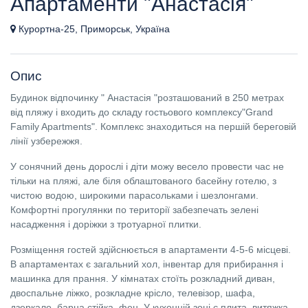
Апартаменти "Анастасія"
Курортна-25, Приморськ, Україна
Опис
Будинок відпочинку " Анастасія "розташований в 250 метрах
від пляжу і входить до складу гостьового комплексу"Grand
Family Apartments". Комплекс знаходиться на першій береговій
лінії узбережжя.
У сонячний день дорослі і діти можу весело провести час не
тільки на пляжі, але біля облаштованого басейну готелю, з
чистою водою, широкими парасольками і шезлонгами.
Комфортні прогулянки по території забезпечать зелені
насадження і доріжки з тротуарної плитки.
Розміщення гостей здійснюється в апартаменти 4-5-6 місцеві.
В апартаментах є загальний хол, інвентар для прибирання і
машинка для прання. У кімнатах стоїть розкладний диван,
двоспальне ліжко, розкладне крісло, телевізор, шафа,
дзеркало, барна стійка, фен. У кухонній зоні є плита, витяжка,