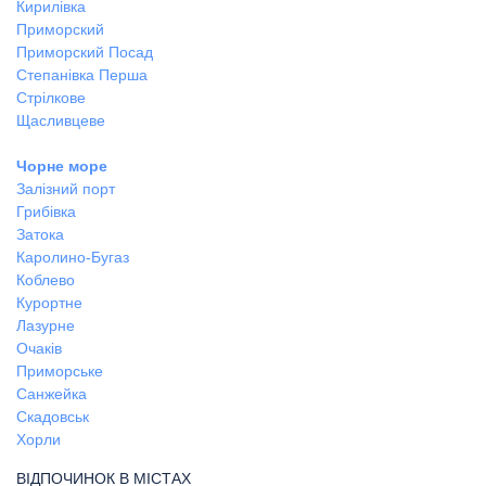
Кирилівка
Приморский
Приморский Посад
Степанівка Перша
Стрілкове
Щасливцеве
Чорне море
Залізний порт
Грибівка
Затока
Каролино-Бугаз
Коблево
Курортне
Лазурне
Очаків
Приморське
Санжейка
Скадовськ
Хорли
ВІДПОЧИНОК В МІСТАХ