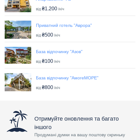
₴1.200
від
/ніч
Приватний готель "Аврора"
₴500
від
/ніч
База відпочинку "Азов"
₴100
від
/ніч
База відпочинку "АмогеМОРЕ"
₴800
від
/ніч
Отримуйте оновлення та багато
іншого
Продумані думки на вашу поштову скриньку