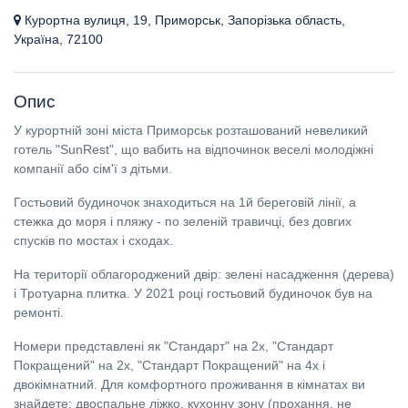
Курортна вулиця, 19, Приморськ, Запорізька область,
Україна, 72100
Опис
У курортній зоні міста Приморськ розташований невеликий
готель "SunRest", що вабить на відпочинок веселі молодіжні
компанії або сім'ї з дітьми.
Гостьовий будиночок знаходиться на 1й береговій лінії, а
стежка до моря і пляжу - по зеленій травичці, без довгих
спусків по мостах і сходах.
На території облагороджений двір: зелені насадження (дерева)
і Тротуарна плитка. У 2021 році гостьовий будиночок був на
ремонті.
Номери представлені як "Стандарт" на 2х, "Стандарт
Покращений" на 2х, "Стандарт Покращений" на 4х і
двокімнатний. Для комфортного проживання в кімнатах ви
знайдете: двоспальне ліжко, кухонну зону (прохання, не