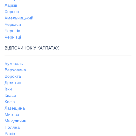
Харків
Херсон
Хмельницький
Черкаси
Чернігів
Чернівці
ВІДПОЧИНОК У КАРПАТАХ
Буковель
Верховина
Ворохта
Делятин
Ізки
Кваси
Косів
Лазещина
Мигово
Микуличин
Поляна
Рахів