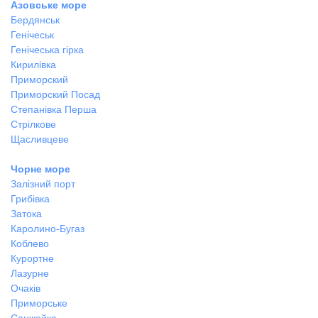
Азовське море
Бердянськ
Генічеськ
Генічеська гірка
Кирилівка
Приморский
Приморский Посад
Степанівка Перша
Стрілкове
Щасливцеве
Чорне море
Залізний порт
Грибівка
Затока
Каролино-Бугаз
Коблево
Курортне
Лазурне
Очаків
Приморське