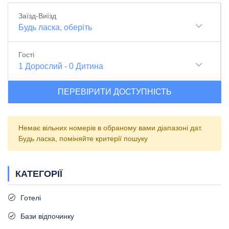
Заїзд-Виїзд
Будь ласка, оберіть
Гості
1
Дорослий
-
0
Дитина
ПЕРЕВІРИТИ ДОСТУПНІСТЬ
Немає вільних номерів в обраному вами діапазоні дат.
Будь ласка, поміняйте критерії пошуку
КАТЕГОРІЇ
Готелі
Бази відпочинку