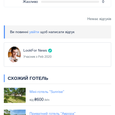
Жахливо
0
Немає відгуків
Ви повинні
увійти
щоб написати відгук
LookFor News
Учасник з Feb 2020
СХОЖИЙ ГОТЕЛЬ
Міні-готель "Sunrise"
₴600
від
/ніч
Приватний готель "Аврора"