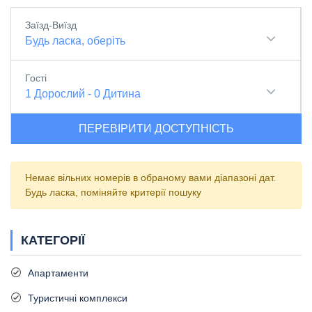
Заїзд-Виїзд
Будь ласка, оберіть
Гості
1
Дорослий
-
0
Дитина
ПЕРЕВІРИТИ ДОСТУПНІСТЬ
Немає вільних номерів в обраному вами діапазоні дат.
Будь ласка, поміняйте критерії пошуку
КАТЕГОРІЇ
Апартаменти
Туристичні комплекси