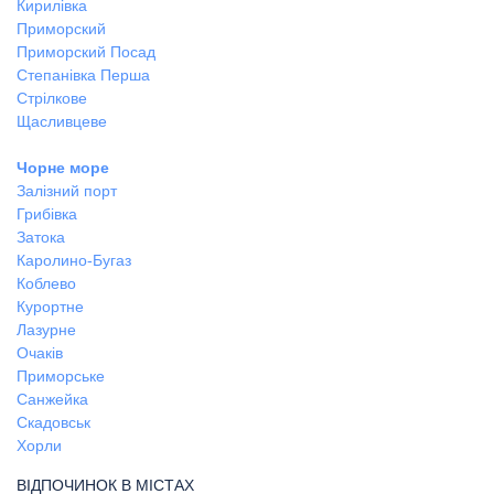
Кирилівка
Приморский
Приморский Посад
Степанівка Перша
Стрілкове
Щасливцеве
Чорне море
Залізний порт
Грибівка
Затока
Каролино-Бугаз
Коблево
Курортне
Лазурне
Очаків
Приморське
Санжейка
Скадовськ
Хорли
ВІДПОЧИНОК В МІСТАХ