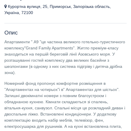
Курортна вулиця, 25, Приморськ, Запорізька область,
Україна, 72100
Опис
Апартаменти " А9 "це частина великого готельно-туристичного
комплексу"Grand Family Apartments". Житло преміум-класу
знаходиться на першій береговій лінії Азовського моря. У
розташуванні гостей комплексу два великих басейни з
шезлонгами (в одному з них система підігріву і дитяча дрібна
зона).
Номерний фонд пропонує комфортне розміщення в
"Апартаментах на чотирьох"і в" Апартаментах для шістьох".
Затишні двокімнатні номери з повним благоустроєм і
обладнаною кухнею. Кімнати складаються зі спалень,
вітальня-кухня, санвузол. Спальні місця це розкладний диван і
двоспальне ліжко. Встановлені кондиціонери. У додаткову
комплектацію входить набір меблів, телевізор, фен,
електросушарка для рушників. А на кухні встановлена плита,