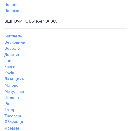
Чернігів
Чернівці
ВІДПОЧИНОК У КАРПАТАХ
Буковель
Верховина
Ворохта
Делятин
Ізки
Кваси
Косів
Лазещина
Мигово
Микуличин
Поляна
Рахів
Татарів
Тисовець
Яблуниця
Яремче