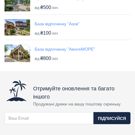
₴500
від
/ніч
База відпочинку "Азов"
₴100
від
/ніч
База відпочинку "АмогеМОРЕ"
₴800
від
/ніч
Отримуйте оновлення та багато
іншого
Продумані думки на вашу поштову скриньку
ПІДПИСУЙСЯ