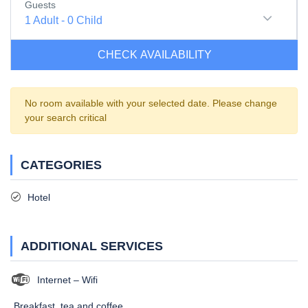
Guests
1
Adult
-
0
Child
CHECK AVAILABILITY
No room available with your selected date. Please change
your search critical
CATEGORIES
Hotel
ADDITIONAL SERVICES
Internet – Wifi
Breakfast, tea and coffee