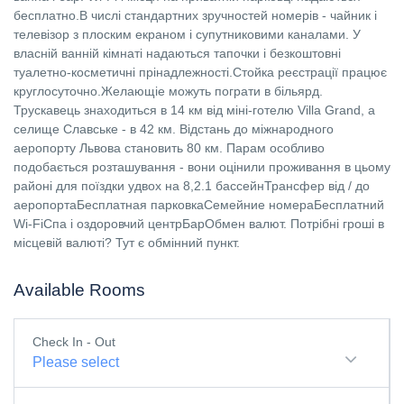
бесплатно.В числі стандартних зручностей номерів - чайник і
телевізор з плоским екраном і супутниковими каналами. У
власній ванній кімнаті надаються тапочки і безкоштовні
туалетно-косметичні прінадлежності.Стойка реєстрації працює
круглосуточно.Желающіе можуть пограти в більярд.
Трускавець знаходиться в 14 км від міні-готелю Villa Grand, а
селище Славське - в 42 км. Відстань до міжнародного
аеропорту Львова становить 80 км. Парам особливо
подобається розташування - вони оцінили проживання в цьому
районі для поїздки удвох на 8,2.1 бассейнТрансфер від / до
аеропортаБесплатная парковкаСемейние номераБесплатний
Wi-FiСпа і оздоровчий центрБарОбмен валют. Потрібні гроші в
місцевій валюті? Тут є обмінний пункт.
Available Rooms
Check In - Out
Please select