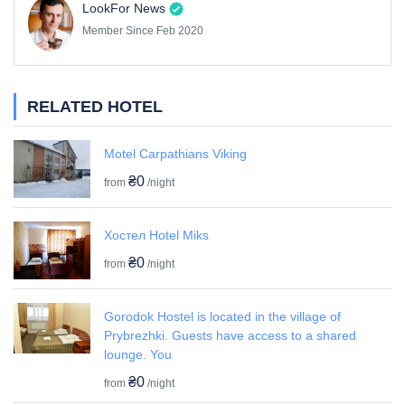
LookFor News
Member Since Feb 2020
RELATED HOTEL
Motel Carpathians Viking
₴0
from
/night
Хостел Hotel Miks
₴0
from
/night
Gorodok Hostel is located in the village of
Prybrezhki. Guests have access to a shared
lounge. You
₴0
from
/night