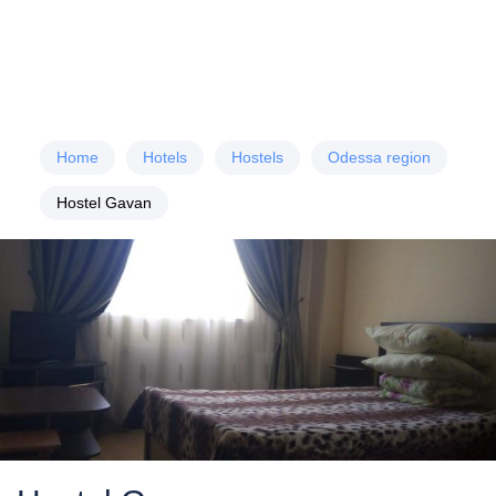
Home
Hotels
Hostels
Odessa region
Hostel Gavan