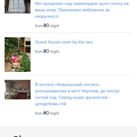
Ми працюємо над перекладом цього опису на
вашу мову. Приносимо вибачення за
незручності.
₴0
from
/night
Guest house room by the sea
₴0
from
/night
В хостелі «Ковальський хостел»,
розташованому в місті Чорткові, до послуг
гостей сад. Серед інших зручностей -
цілодобова стій
₴0
from
/night