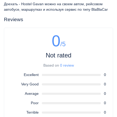
Доехать - Hostel Gavan можно на своем автом, рейсовом
автобусе, маршрутках и используя сервис по типу BlaBlaCar
Reviews
0
/5
Not rated
Based on
0 review
Excellent
0
Very Good
0
Average
0
Poor
0
Terrible
0