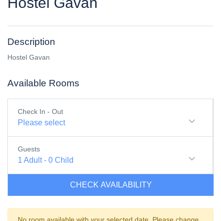
Hostel Gavan
Description
Hostel Gavan
Available Rooms
Check In - Out
Please select
Guests
1
Adult
-
0
Child
CHECK AVAILABILITY
No room available with your selected date. Please change