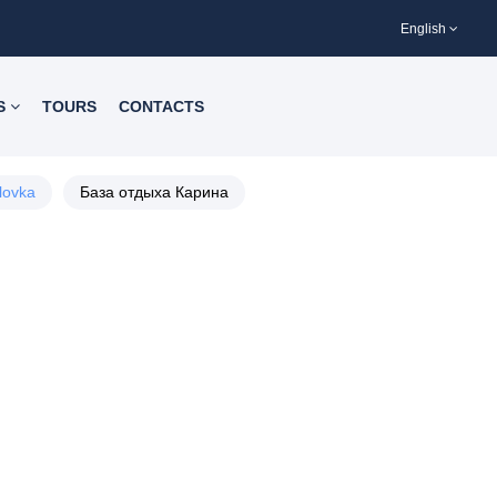
English
S
TOURS
CONTACTS
llovka
База отдыха Карина