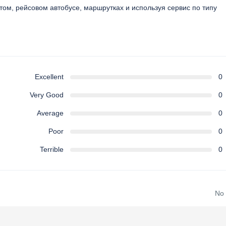
том, рейсовом автобусе, маршрутках и используя сервис по типу
Excellent
0
Very Good
0
Average
0
Poor
0
Terrible
0
No