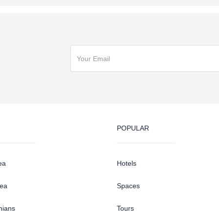
POPULAR
ea
Hotels
sea
Spaces
hians
Tours