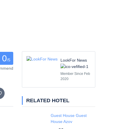
0
/5
LookFor News
commend
Member Since Feb
2020
RELATED HOTEL
Guest House Guest
House Azov