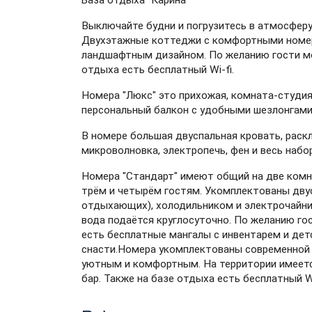
База отдыха "Карина"
Выключайте будни и погрузитесь в атмосферу
Двухэтажные коттеджи с комфортными номерам
ландшафтным дизайном. По желанию гости мог
отдыха есть бесплатный Wi-fi.
Номера "Люкс" это прихожая, комната-студия
персональный балкон с удобными шезлонгами
В номере большая двуспальная кровать, раскл
микроволновка, электропечь, фен и весь набо
Номера "Стандарт" имеют общий на две комна
трём и четырём гостям. Укомплектованы двус
отдыхающих), холодильником и электрочайник
вода подаётся круглосуточно. По желанию гос
есть бесплатные мангалы с инвентарем и дет
снасти.Номера укомплектованы современной 
уютным и комфортным. На территории имеется
бар. Также на базе отдыха есть бесплатный Wi