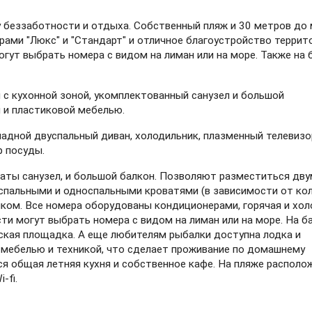
 беззаботности и отдыха. Собственный пляж и 30 метров до м
и "Люкс" и "Стандарт" и отличное благоустройство террито
ут выбрать номера с видом на лиман или на море. Также на б
 с кухонной зоной, укомплектованный санузел и большой 
 и пластиковой мебелью.
адной двуспальный диван, холодильник, плазменный телевизор
р посуды.
ты санузел, и большой балкон. Позволяют разместиться двум
пальными и односпальными кроватями (в зависимости от кол
ом. Все номера оборудованы кондиционерами, горячая и холо
ти могут выбрать номера с видом на лиман или на море. На ба
ская площадка. А еще любителям рыбалки доступна лодка и 
мебелью и техникой, что сделает проживание по домашнему 
 общая летняя кухня и собственное кафе. На пляже располож
-fi.