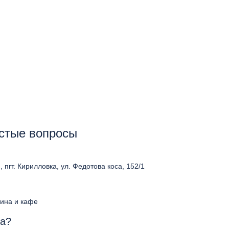
астые вопросы
 пгт. Кирилловка, ул. Федотова коса, 152/1
зина и кафе
на?