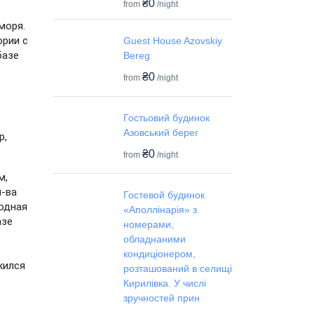
₴0
from
/night
оря. 
рии с 
Guest House Azovskiy
азе 
Bereg
₴0
from
/night
Гостьовий будинок
Азовський берег
, 
₴0
from
/night
, 
-ва 
Гостевой будинок
дная 
«Аполлінарія» з
зе 
номерами,
обладнаними
кондиціонером,
ился 
розташований в селищі
Кирилівка. У числі
зручностей прин