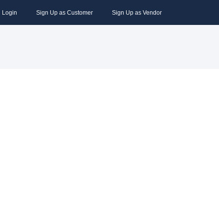
Login
Sign Up as Customer
Sign Up as Vendor