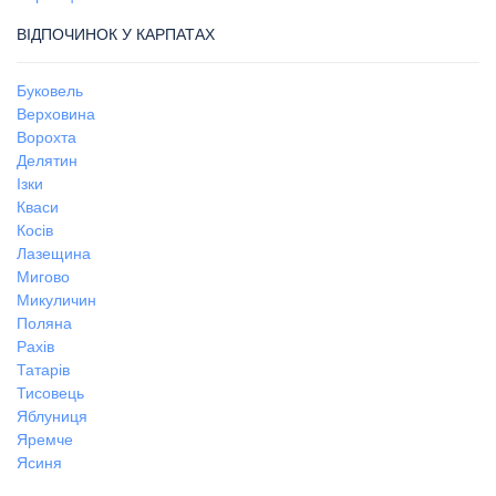
ВІДПОЧИНОК У КАРПАТАХ
Буковель
Верховина
Ворохта
Делятин
Ізки
Кваси
Косів
Лазещина
Мигово
Микуличин
Поляна
Рахів
Татарів
Тисовець
Яблуниця
Яремче
Ясиня