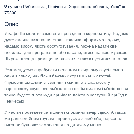
вулиця Рибальська, Генічеськ, Херсонська область, Україна,
75500
Опис
У кафе Ви можете замовити проведення корпоративу. Надамо
дуже смачне виконання страв, красиво оформимо подачу,
надамо високу якість обслуговування. Можна надати свій
плейлист для програвання або насолодитися нашою музикою.
Широка площа приміщення дозволяє також пуститися в танок.
Рекомендуємо спробувати пеленгам в сирному соусі-номер
один в списку найбільш бажаних страв у наших гостей.
Фірмовий шашлики зі свинини і свинина з ананасом у
вершковому соусі - запам'ятається своїм смаком і м'якістю і ви
точно будете знати куди прийдете поїсти в наступний приїзд в
Генічеськ!
У нас ви проведете затишний і спокійний вечір удвох. А також
ми раді сімейним групам - приготуємо з любов'ю, персонал
виконає будь-яке замовлення по дитячому меню.