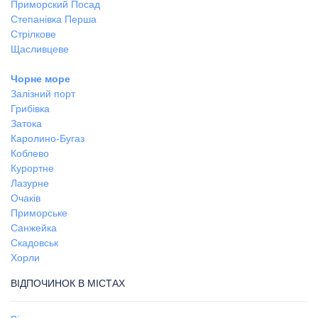
Приморский Посад
Степанівка Перша
Стрілкове
Щасливцеве
Чорне море
Залізний порт
Грибівка
Затока
Каролино-Бугаз
Коблево
Курортне
Лазурне
Очаків
Приморське
Санжейка
Скадовськ
Хорли
ВІДПОЧИНОК В МІСТАХ