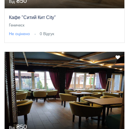
₴50
Від
Кафе "Ситий Кит City"
Геническ
Не оцінено
0 Відгук
₴50
Від