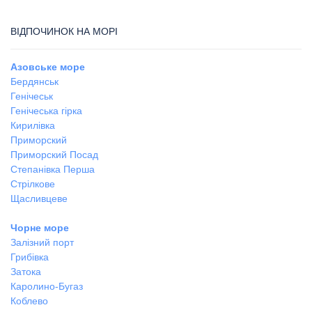
ВІДПОЧИНОК НА МОРІ
Азовське море
Бердянськ
Генічеськ
Генічеська гірка
Кирилівка
Приморский
Приморский Посад
Степанівка Перша
Стрілкове
Щасливцеве
Чорне море
Залізний порт
Грибівка
Затока
Каролино-Бугаз
Коблево