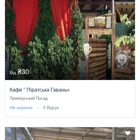
₴30
Від
Кафе " Піратська Гавань»
Приморський Посад
Не оцінено
0 Відгук