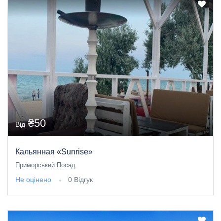
₴50
Від
Кальянная «Sunrise»
Приморський Посад
Не оцінено
0 Відгук