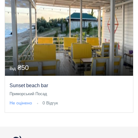
₴50
Від
Sunset beach bar
Приморський Посад
Не оцінено
0 Відгук