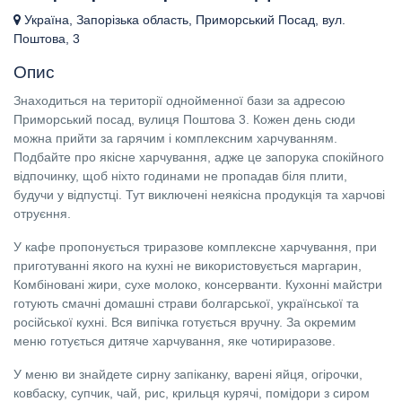
Україна, Запорізька область, Приморський Посад, вул.
Поштова, 3
Опис
Знаходиться на території однойменної бази за адресою
Приморський посад, вулиця Поштова 3. Кожен день сюди
можна прийти за гарячим і комплексним харчуванням.
Подбайте про якісне харчування, адже це запорука спокійного
відпочинку, щоб ніхто годинами не пропадав біля плити,
будучи у відпустці. Тут виключені неякісна продукція та харчові
отруєння.
У кафе пропонується триразове комплексне харчування, при
приготуванні якого на кухні не використовується маргарин,
Комбіновані жири, сухе молоко, консерванти. Кухонні майстри
готують смачні домашні страви болгарської, української та
російської кухні. Вся випічка готується вручну. За окремим
меню готується дитяче харчування, яке чотириразове.
У меню ви знайдете сирну запіканку, варені яйця, огірочки,
ковбаску, супчик, чай, рис, крильця курячі, помідори з сиром