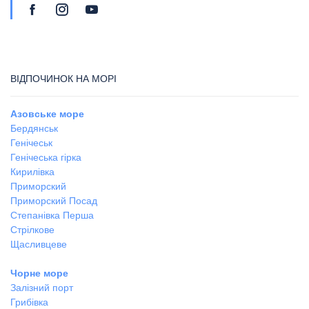
ВІДПОЧИНОК НА МОРІ
Азовське море
Бердянськ
Генічеськ
Генічеська гірка
Кирилівка
Приморский
Приморский Посад
Степанівка Перша
Стрілкове
Щасливцеве
Чорне море
Залізний порт
Грибівка