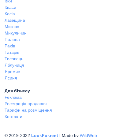
Ізки
Кваси
Косів
Лазещина
Мигово
Микуличин
Поляна
Рахів
Татарів
Тисовець
Яблуниця
Яремче
Ясиня
Для бізнесу
Реклама
Реєстрація продавця
Тарифи на розміщення
Контакти
© 2019-2022
LookFor.rent
| Made by
WildWeb