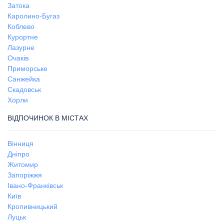
Затока
Каролино-Бугаз
Коблево
Курортне
Лазурне
Очаків
Приморське
Санжейка
Скадовськ
Хорли
ВІДПОЧИНОК В МІСТАХ
Вінниця
Дніпро
Житомир
Запоріжжя
Івано-Франківськ
Київ
Кропивницький
Луцьк