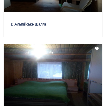
B Альпійське Шаллє