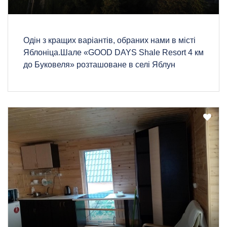
Одін з кращих варіантів, обраних нами в місті
Яблоніца.Шале «GOOD DAYS Shale Resort 4 км
до Буковеля» розташоване в селі Яблун