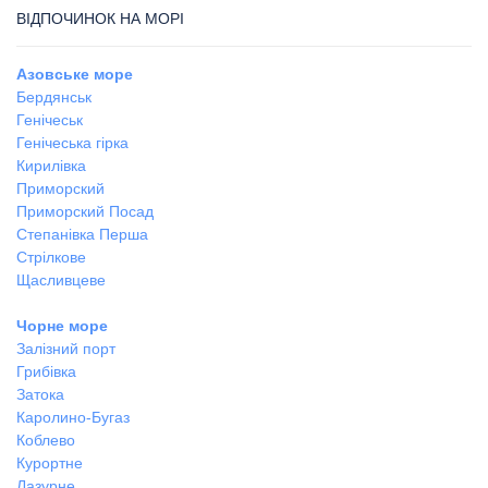
ВІДПОЧИНОК НА МОРІ
Азовське море
Бердянськ
Генічеськ
Генічеська гірка
Кирилівка
Приморский
Приморский Посад
Степанівка Перша
Стрілкове
Щасливцеве
Чорне море
Залізний порт
Грибівка
Затока
Каролино-Бугаз
Коблево
Курортне
Лазурне