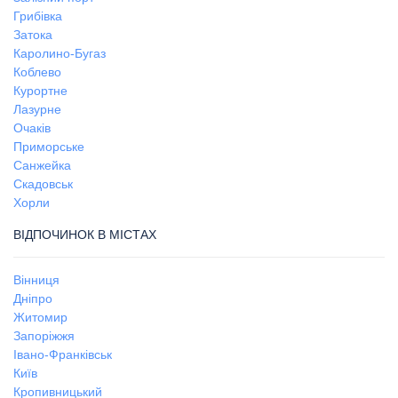
Грибівка
Затока
Каролино-Бугаз
Коблево
Курортне
Лазурне
Очаків
Приморське
Санжейка
Скадовськ
Хорли
ВІДПОЧИНОК В МІСТАХ
Вінниця
Дніпро
Житомир
Запоріжжя
Івано-Франківськ
Київ
Кропивницький