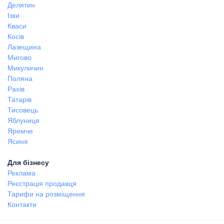
Делятин
Ізки
Кваси
Косів
Лазещина
Мигово
Микуличин
Поляна
Рахів
Татарів
Тисовець
Яблуниця
Яремче
Ясиня
Для бізнесу
Реклама
Реєстрація продавця
Тарифи на розміщення
Контакти