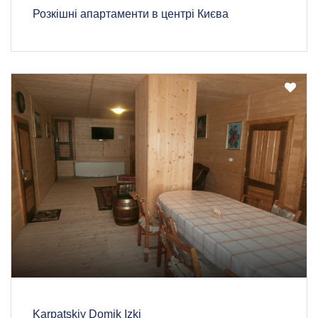
Розкішні апартаменти в центрі Києва
Karpatskiy Domik Izki