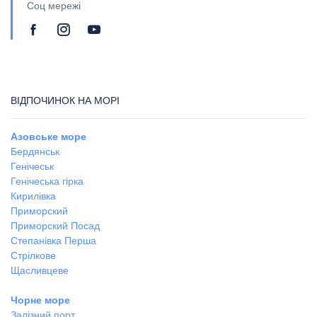
Соц мережі
ВІДПОЧИНОК НА МОРІ
Азовське море
Бердянськ
Генічеськ
Генічеська гірка
Кирилівка
Приморский
Приморский Посад
Степанівка Перша
Стрілкове
Щасливцеве
Чорне море
Залізний порт