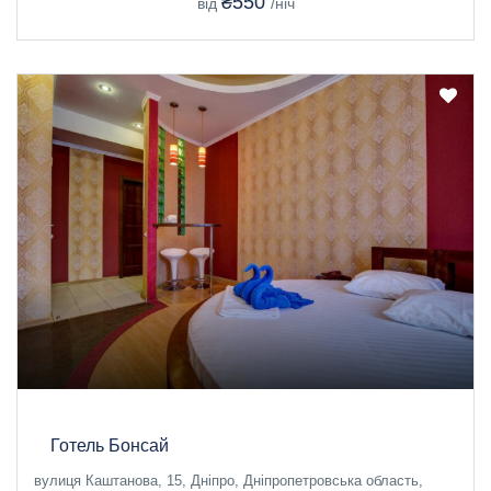
₴550
від
/ніч
Готель Бонсай
вулиця Каштанова, 15, Дніпро, Дніпропетровська область,