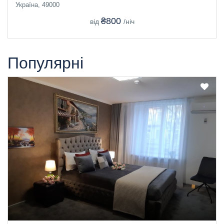
Україна, 49000
₴800
від
/ніч
Популярні