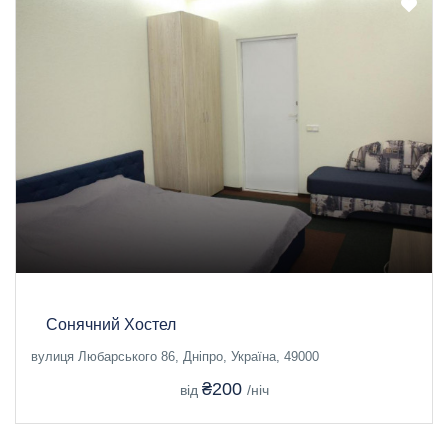
Сонячний Хостел
вулиця Любарського 86, Дніпро, Україна, 49000
₴200
від
/ніч