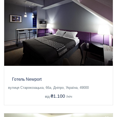
Готель Newport
вулиця Старокозацька, 66а, Дніпро, Україна, 49000
₴1.100
від
/ніч