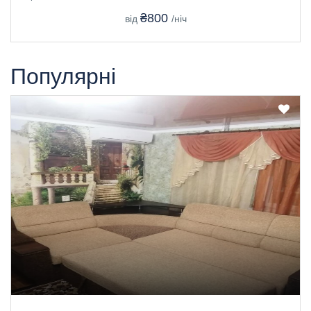
₴800
від
/ніч
Популярні