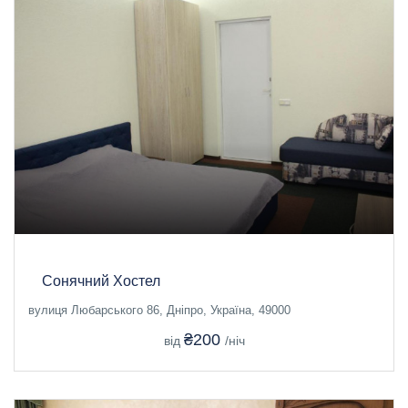
Сонячний Хостел
вулиця Любарського 86, Дніпро, Україна, 49000
₴200
від
/ніч