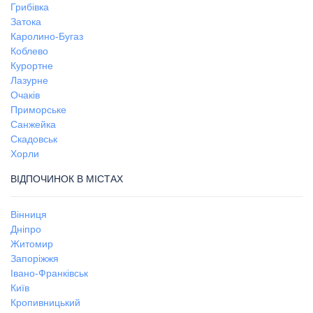
Грибівка
Затока
Каролино-Бугаз
Коблево
Курортне
Лазурне
Очаків
Приморське
Санжейка
Скадовськ
Хорли
ВІДПОЧИНОК В МІСТАХ
Вінниця
Дніпро
Житомир
Запоріжжя
Івано-Франківськ
Київ
Кропивницький