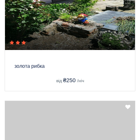
золота рибка
₴250
від
/ніч