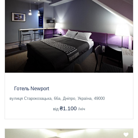
Готель Newport
вулиця Старокозацька, 66а, Дніпро, Україна, 49000
₴1.100
від
/ніч