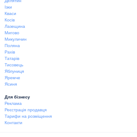
Делятин
Ізки
Кваси
Косів
Лазещина
Мигово
Микуличин
Поляна
Рахів
Татарів
Тисовець
Яблуниця
Яремче
Ясиня
Для бізнесу
Реклама
Реєстрація продавця
Тарифи на розміщення
Контакти