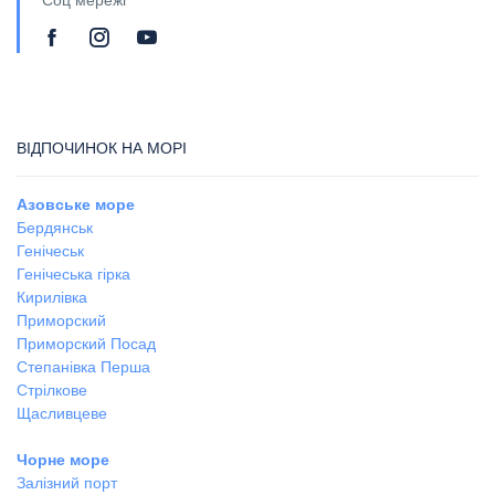
Соц мережі
ВІДПОЧИНОК НА МОРІ
Азовське море
Бердянськ
Генічеськ
Генічеська гірка
Кирилівка
Приморский
Приморский Посад
Степанівка Перша
Стрілкове
Щасливцеве
Чорне море
Залізний порт