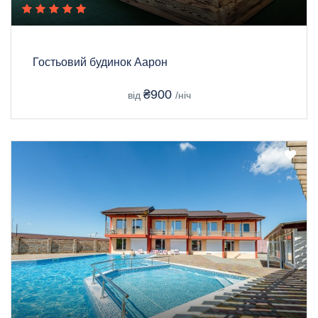
Гостьовий будинок Аарон
₴900
від
/ніч