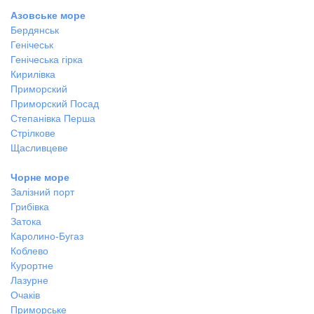
Азовське море
Бердянськ
Генічеськ
Генічеська гірка
Кирилівка
Приморский
Приморский Посад
Степанівка Перша
Стрілкове
Щасливцеве
Чорне море
Залізний порт
Грибівка
Затока
Каролино-Бугаз
Коблево
Курортне
Лазурне
Очаків
Приморське