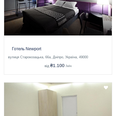
Готель Newport
вулиця Старокозацька, 66а, Дніпро, Україна, 49000
₴1.100
від
/ніч