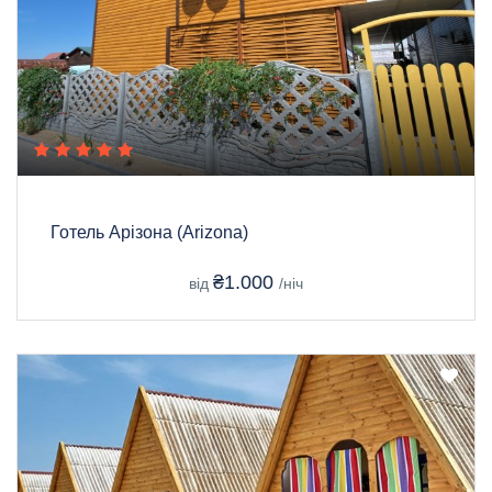
Готель Арізона (Arizona)
₴1.000
від
/ніч