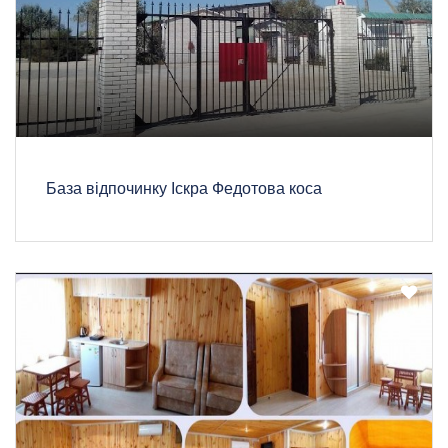
База відпочинку Іскра Федотова коса