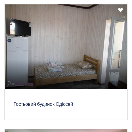
Гостьовий будинок Одіссей