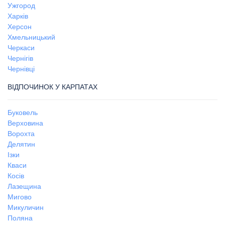
Ужгород
Харків
Херсон
Хмельницький
Черкаси
Чернігів
Чернівці
ВІДПОЧИНОК У КАРПАТАХ
Буковель
Верховина
Ворохта
Делятин
Ізки
Кваси
Косів
Лазещина
Мигово
Микуличин
Поляна