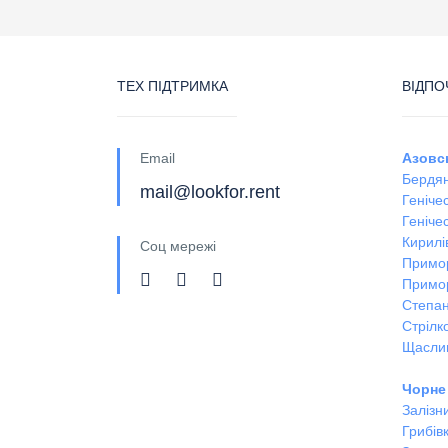
ТЕХ ПІДТРИМКА
ВІДПО
Email
Азовс
Бердян
mail@lookfor.rent
Геніче
Генічес
Кирилі
Соц мережі
Примо
Примо
Степан
Стрілк
Щасли
Чорне
Залізн
Грибів