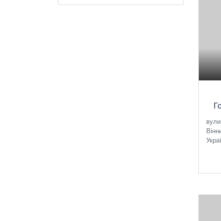
Го
вули
Вінн
Укра