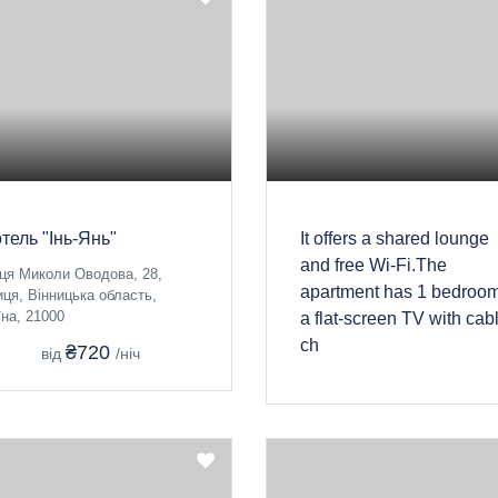
тель "Інь-Янь"
It offers a shared lounge
and free Wi-Fi.The
ця Миколи Оводова, 28,
apartment has 1 bedroom
иця, Вінницька область,
їна, 21000
a flat-screen TV with cab
ch
₴720
від
/ніч