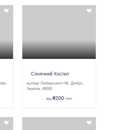
Сонячний Хостел
про,
вулиця Любарського 86, Дніпро,
Україна, 49000
₴200
від
/ніч