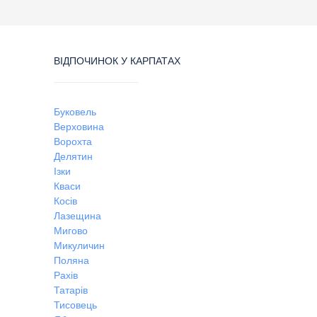
ВІДПОЧИНОК У КАРПАТАХ
Буковель
Верховина
Ворохта
Делятин
Ізки
Кваси
Косів
Лазещина
Мигово
Микуличин
Поляна
Рахів
Татарів
Тисовець