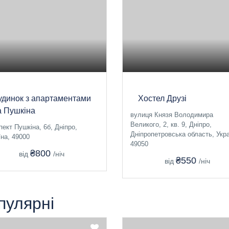
удинок з апартаментами
Хостел Друзі
а Пушкіна
вулиця Князя Володимира
Великого, 2, кв. 9, Дніпро,
пект Пушкіна, 6б, Дніпро,
Дніпропетровська область, Укра
їна, 49000
49050
₴800
від
/ніч
₴550
від
/ніч
пулярні