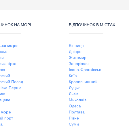
ЧИНОК НА МОРІ
ВІДПОЧИНОК В МІСТАХ
ьке море
Вінниця
ськ
Дніпро
ськ
Житомир
ька гірка
Запоріжжя
вка
Івано-Франківськ
рский
Київ
рский Посад
Кропивницький
івка Перша
Луцьк
ове
Львів
вцеве
Миколаїв
Одеса
 море
Полтава
ий порт
Рівне
ка
Суми