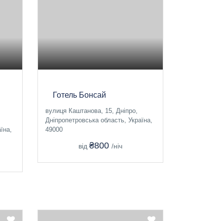
Готель Бонсай
вулиця Каштанова, 15, Дніпро,
Дніпропетровська область, Україна,
їна,
49000
₴800
від
/ніч