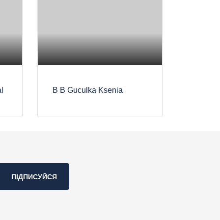
l
B B Guсulka Ksenia
ПІДПИСУЙСЯ