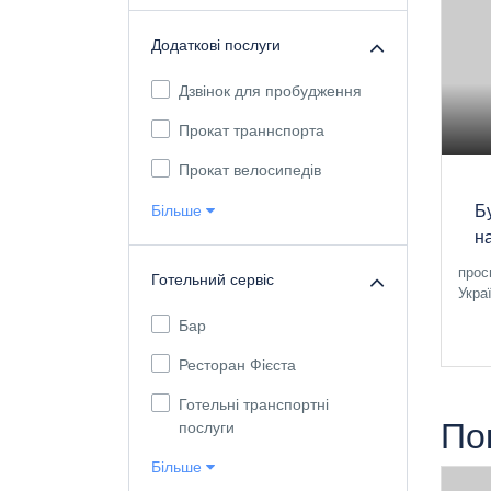
Додаткові послуги
Дзвінок для пробудження
Прокат траннспорта
Прокат велосипедів
Більше
Б
н
прос
Готельний сервіс
Укра
Бар
Ресторан Фієста
Готельні транспортні
По
послуги
Більше