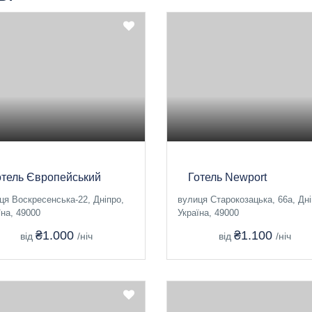
отель Європейський
Готель Newport
ця Воскресенська-22, Дніпро,
вулиця Старокозацька, 66а, Дні
їна, 49000
Україна, 49000
₴1.000
₴1.100
від
/ніч
від
/ніч