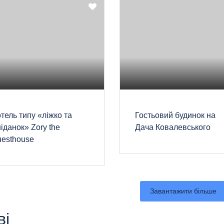
отель типу «ліжко та
Гостьовий будинок на
іданок» Zory the
Дача Ковалевського
uesthouse
Завантажити більше
ві