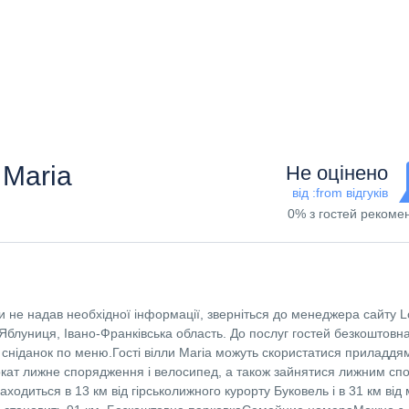
 Maria
Не оцінено
від :from відгуків
0% з гостей рекоме
 не надав необхідної інформації, зверніться до менеджера сайту L
блуниця, Івано-Франківська область. До послуг гостей безкоштовн
 сніданок по меню.Гості вілли Maria можуть скористатися приладдя
кат лижне спорядження і велосипед, а також зайнятися лижним сп
одиться в 13 км від гірськолижного курорту Буковель і в 31 км від 