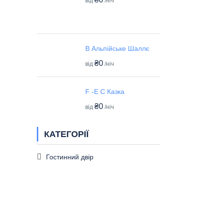
від
/ніч
B Альпійське Шаллє
₴0
від
/ніч
F -E C Казка
₴0
від
/ніч
КАТЕГОРІЇ
Гостинний двір