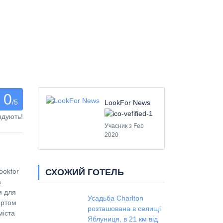
0
/5
LookFor News
ндують!
Учасник з Feb
2020
СХОЖИЙ ГОТЕЛЬ
ookfor
а
м для
Усадьба Charlton
ортом
розташована в селищі
міста
Яблуниця, в 21 км від