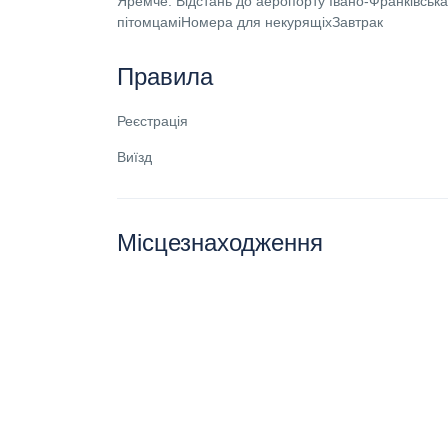
Яремче. Відстань до аеропорту Івано-Франківсь
пітомцаміНомера для некурящіхЗавтрак
Правила
Реєстрація
Виїзд
Місцезнаходження