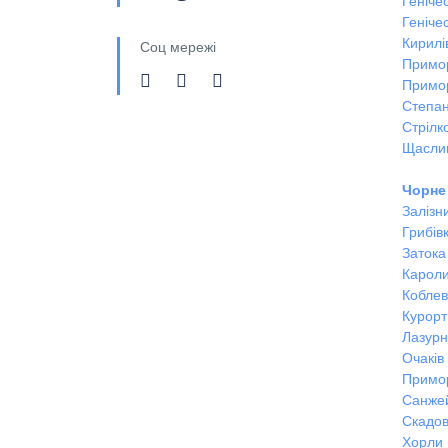
Геніче
Генічес
Кирилі
Соц мережі
Примо
Примо
Степан
Стрілк
Щасли
Чорне
Залізн
Грибів
Затока
Кароли
Кобле
Курорт
Лазур
Очаків
Примо
Санже
Скадов
Хорли