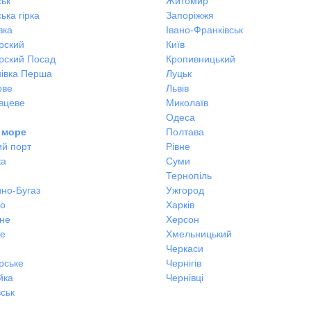
ськ
Житомир
ька гірка
Запоріжжя
вка
Івано-Франківськ
рский
Київ
рский Посад
Кропивницький
івка Перша
Луцьк
ове
Львів
вцеве
Миколаїв
Одеса
 море
Полтава
ий порт
Рівне
ка
Суми
Тернопіль
но-Бугаз
Ужгород
во
Харків
не
Херсон
не
Хмельницький
Черкаси
рське
Чернігів
йка
Чернівці
ськ