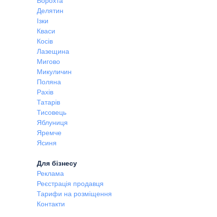
Ворохта
Делятин
Ізки
Кваси
Косів
Лазещина
Мигово
Микуличин
Поляна
Рахів
Татарів
Тисовець
Яблуниця
Яремче
Ясиня
Для бізнесу
Реклама
Реєстрація продавця
Тарифи на розміщення
Контакти