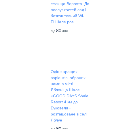
селища Ворохта. До
послуг гостей сад і
безкоштовний Wi-
Fi.Шале роз
₴0
від
/ніч
Одін з кращих
варіантів, обраних
нами в місті
Яблоніца.Шале
«GOOD DAYS Shale
Resort 4 км до
Буковеля»
розташоване в селі
Яблун
₴0