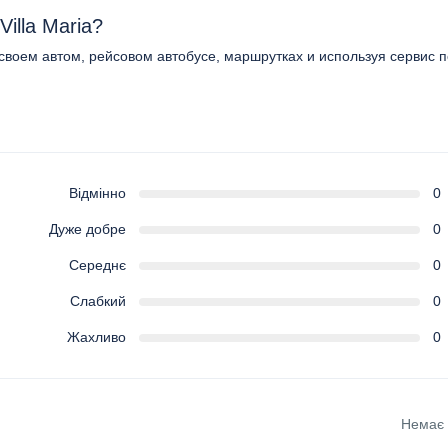
illa Maria?
а своем автом, рейсовом автобусе, маршрутках и используя сервис п
Відмінно
0
Дуже добре
0
Середнє
0
Слабкий
0
Жахливо
0
Немає в