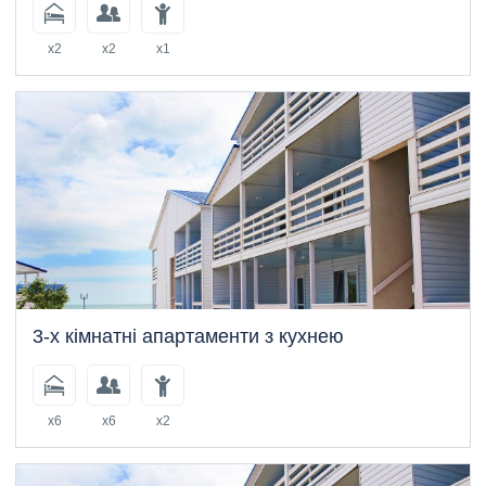
x2
x2
x1
3-х кімнатні апартаменти з кухнею
x6
x6
x2