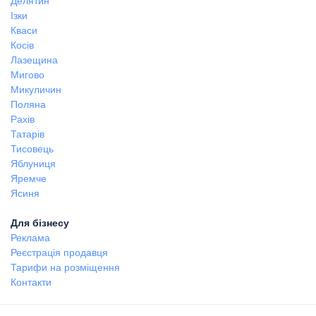
Делятин
Ізки
Кваси
Косів
Лазещина
Мигово
Микуличин
Поляна
Рахів
Татарів
Тисовець
Яблуниця
Яремче
Ясиня
Для бізнесу
Реклама
Реєстрація продавця
Тарифи на розміщення
Контакти