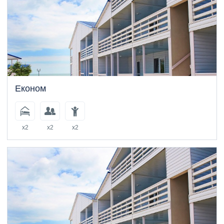
Економ
x2
x2
x2