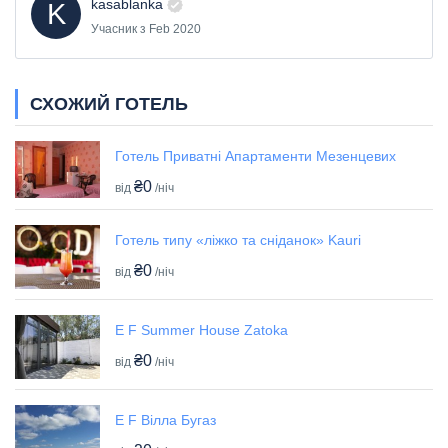
kasablanka
K
Учасник з Feb 2020
СХОЖИЙ ГОТЕЛЬ
Готель Приватні Апартаменти Мезенцевих
₴0
від
/ніч
Готель типу «ліжко та сніданок» Kauri
₴0
від
/ніч
E F Summer House Zatoka
₴0
від
/ніч
E F Вілла Бугаз