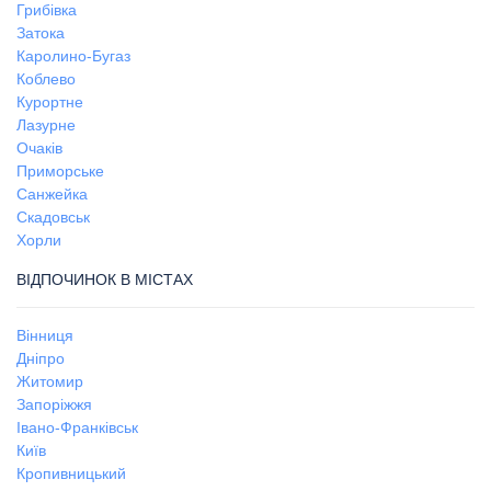
Грибівка
Затока
Каролино-Бугаз
Коблево
Курортне
Лазурне
Очаків
Приморське
Санжейка
Скадовськ
Хорли
ВІДПОЧИНОК В МІСТАХ
Вінниця
Дніпро
Житомир
Запоріжжя
Івано-Франківськ
Київ
Кропивницький