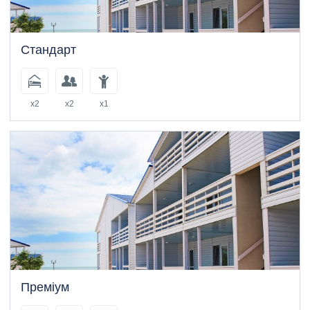
Стандарт
x2
x2
x1
Преміум