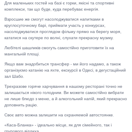
Для маленьких гостей на базі є горки, якісні та спортивні
комплекси, так що буде, куда перебуває енергія.
Взросшие же смогут насолоджуватися напитками в
круглосуточному барі, приймати участь у конкурсах,
насолоджуватися проглядом фільму прямо на берегу моря,
кататися на скутере по волні, слухати прекрасну музику.
Любітелі шашликів смогуть самостійно приготовити їх на
мангальній площі.
Якщо вам знадобиться трансфер - ми його надамо, а також
організуємо катанію на яхте, екскурсії в Одесі, в дегустаційний
зал Шабо.
Трехразове горяче харчування в нашому ресторані точно не
залишається нікого голодним. Ви можете самостійно вибрати
не лише блюдо з меню, а й алкогольний напій, який прекрасно
доповнить рацію.
Своє авто можна залишити на охраняемой автостоянке.
«Каса-Бланка» - ідеально місце, як для сімейного, так і
групового віддиха.