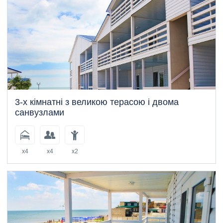
3-х кімнатні з великою терасою і двома
санвузлами
x4
x4
x2