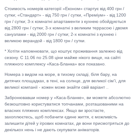
Стоимость номерів категорії «Економ» стартує від 400 грн /
сутки; «Стандарт» - від 750 грн / сутки, «Преміум» - від 1200
грн / сутки; 3-х комнатні апартаменти з кухнею обойдуються
від 2800 грн / сутки; 3-х комнатні з великим террасою і двомя
санузлами - від 2000 грн / сутки; 2-х комнатні з кухнею і
великою верандой - від 1800 грн / сутки.
* Хотіти напомнювати, що коштує проживання залежно від
сезону. С 11.06 по 25.08 ціни майже нікого вище, на сайті
пляжного комплексу «Каса-Бланка» все показано.
Номера з видом на море, в тихому складі, біля бару, на
дитячих площадках, в тені, на солнце, для великої сім'ї, для
великої компанії - кожен може знайти свій варіант ..
Забронювавши номер у «Каса-Бланке», ви можете абсолютно
безкоштовно користуватися топчанами, розташованими на
власних пляжних комплексах. Якщо ви зростаєте,
захоплюєтесь, щоб побачити єдине життя, є можливість
залишити дітей у ігрових комнатах, де вони присмотряться до
декількох нень і не дають скупувати аніматорів.