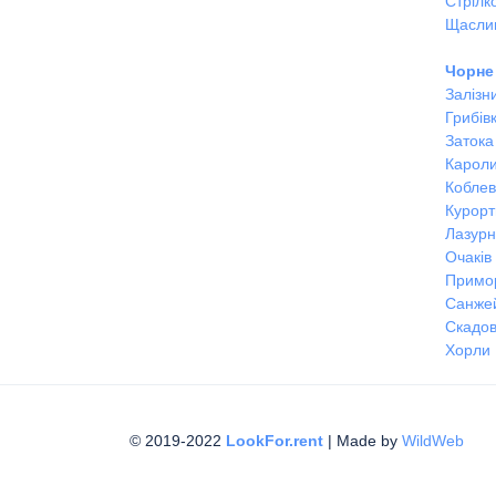
Стрілк
Щасли
Чорне
Залізн
Грибів
Затока
Кароли
Кобле
Курорт
Лазур
Очаків
Примо
Санже
Скадов
Хорли
© 2019-2022
LookFor.rent
| Made by
WildWeb