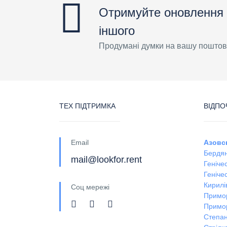
Отримуйте оновлення 
іншого
Продумані думки на вашу поштов
ТЕХ ПІДТРИМКА
ВІДПО
Email
Азовс
Бердян
mail@lookfor.rent
Геніче
Генічес
Кирилі
Соц мережі
Примо
Примо
Степан