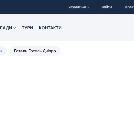
Українська
Увійти
Зареє
КЛАДИ
ТУРИ
КОНТАКТИ
н
Готель Готель Дніпро