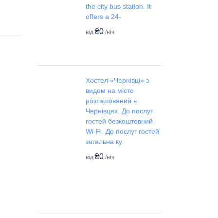
the city bus station. It
offers a 24-
₴0
від
/ніч
Хостел «Чернівці» з
видом на місто
розташований в
Чернівцях. До послуг
гостей безкоштовний
Wi-Fi. До послуг гостей
загальна ку
₴0
від
/ніч