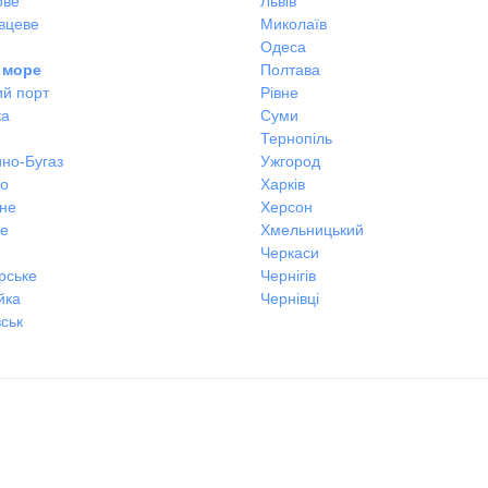
ове
Львів
вцеве
Миколаїв
Одеса
 море
Полтава
ий порт
Рівне
ка
Суми
Тернопіль
но-Бугаз
Ужгород
во
Харків
не
Херсон
не
Хмельницький
Черкаси
рське
Чернігів
йка
Чернівці
ськ