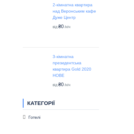
2-кімнатна квартира
над Веронським кафе
Дуже Центр
₴0
від
/ніч
3-кімнатна
президентська
квартира Gold 2020
НОВЕ
₴0
від
/ніч
КАТЕГОРІЇ
Готелі