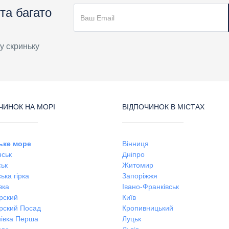
та багато
у скриньку
ЧИНОК НА МОРІ
ВІДПОЧИНОК В МІСТАХ
ьке море
Вінниця
ськ
Дніпро
ськ
Житомир
ька гірка
Запоріжжя
вка
Івано-Франківськ
рский
Київ
рский Посад
Кропивницький
івка Перша
Луцьк