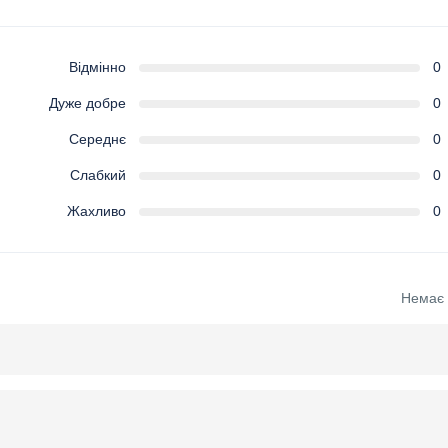
Відмінно
0
Дуже добре
0
Середнє
0
Слабкий
0
Жахливо
0
Немає в