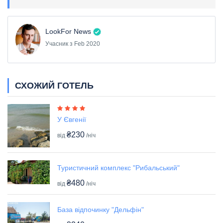
LookFor News
Учасник з Feb 2020
СХОЖИЙ ГОТЕЛЬ
У Євгенії
₴230
від
/ніч
Туристичний комплекс "Рибальський"
₴480
від
/ніч
База відпочинку "Дельфін"