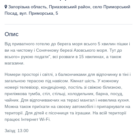
Запорізька область, Приазовський район, село Приморський
Посад, вул. Приморська, 5
Опис
Від приватного готелю до берега моря всього 5 хвилин пішки і
ви на чистому і Сонячному березі Азовського моря. Тут до
всього» рукою подати", всі розваги в 15 хвилинах, а також
магазини.
Номери просторі і світлі, з балкончиками для відпочинку в тіні і
загальною терасою під навісом. Кімнат шість. У кожному
номері телевізор, кондиціонер, постіль зі свіжою білизною,
приліжкова тумба, стіл, стільці, холодильник, барна, посуд,
чайник. Для відпочиваючих на терасі мангал і невелика кухня.
Можна також приїхати на своєму автомобілі і припаркувати на
території. Для дітей є пісочниця та іграшки. На всій території
працює Інтернет Wi-Fi.
Заїзд: 13.00