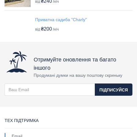
₴240
від
/ніч
Приватна садиба "Charly"
₴200
від
/ніч
Отримуйте оновлення та багато
іншого
Продумані думки на вашу поштову скриньку
ПІДПИСУЙСЯ
ТЕХ ПІДТРИМКА
Email