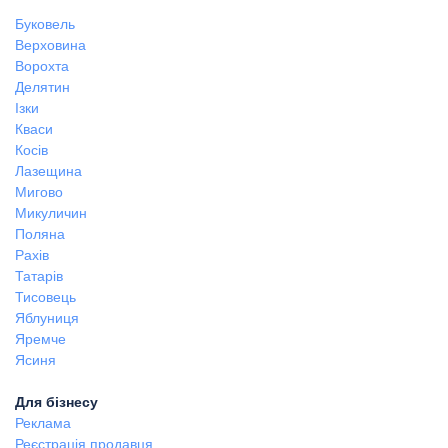
Буковель
Верховина
Ворохта
Делятин
Ізки
Кваси
Косів
Лазещина
Мигово
Микуличин
Поляна
Рахів
Татарів
Тисовець
Яблуниця
Яремче
Ясиня
Для бізнесу
Реклама
Реєстрація продавця