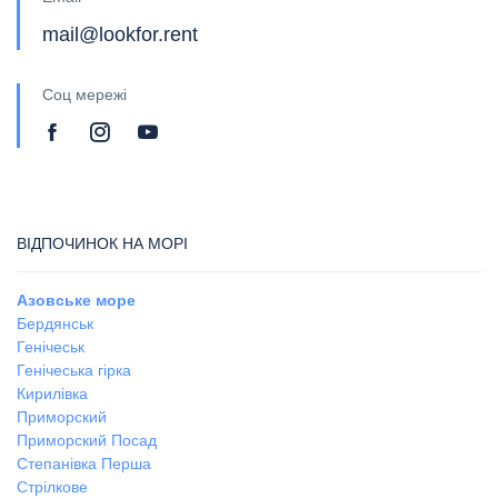
mail@lookfor.rent
Соц мережі
ВІДПОЧИНОК НА МОРІ
Азовське море
Бердянськ
Генічеськ
Генічеська гірка
Кирилівка
Приморский
Приморский Посад
Степанівка Перша
Стрілкове