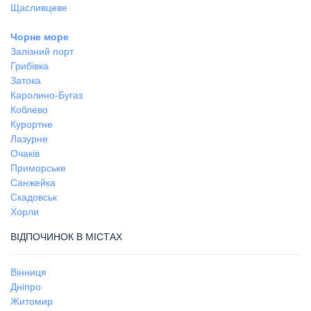
Щасливцеве
Чорне море
Залізний порт
Грибівка
Затока
Каролино-Бугаз
Коблево
Курортне
Лазурне
Очаків
Приморське
Санжейка
Скадовськ
Хорли
ВІДПОЧИНОК В МІСТАХ
Вінниця
Дніпро
Житомир