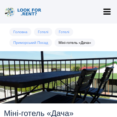
Головна
Готелі
Готелі
Приморський Посад
Міні-готель «Дача»
Міні-готель «Дача»