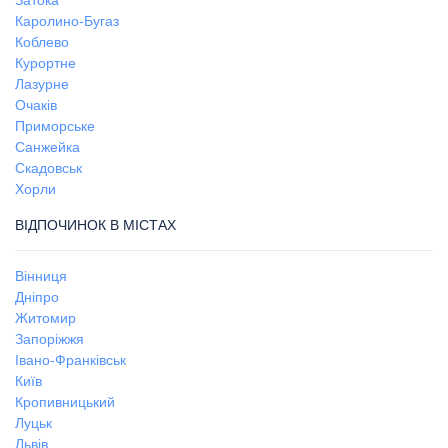
Каролино-Бугаз
Коблево
Курортне
Лазурне
Очаків
Приморське
Санжейка
Скадовськ
Хорли
ВІДПОЧИНОК В МІСТАХ
Вінниця
Дніпро
Житомир
Запоріжжя
Івано-Франківськ
Київ
Кропивницький
Луцьк
Львів