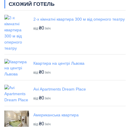
СХОЖИЙ ГОТЕЛЬ
2-х кімнатні квартира 300 м від оперного театру
₴0
від
/ніч
Квартира на центрі Львова
₴0
від
/ніч
Avi Apartments Dream Place
₴0
від
/ніч
Американська квартира
₴0
від
/ніч