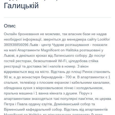
Галицькій
Опис
Онлайн бронювання не можливо, так власник бази не надав
необхідної інформації, зверніться до менеджера сайту Lookfor
380938856096 Львів - центр Чудове розташування - показати
на мапі Апартаменти Magnificent on Halitska розташовані у
Львові, в декількох кроках від Латинського собору. До послуг
гостей ресторан, безкоштовний Wi-Fi, цілодобова стійка
реєстрації та доставка їжі і напоїв в номер. З вікон
відкривається вид на місто. Відстань до площі Ринок становить
90 м, а до монастиря бернардинів - 700 м. В апартаментах є 1
спальня, телевізор з плоским екраном і кабельними каналами,
обладнана кухня з мікрохвильовою піччю і холодильником,
пральна машина і 1 ванна кімната з душем. Поруч з
апартаментами знаходяться такі популярні пам'ятки, як церква
Петра і Павла ордену єзуїтів, Домініканський собор та
Вірменський кафедральний собор. Відстань від апартаментів
Magnificent on Halitska до міжнародного аеропорту Львова