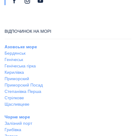
ВІДПОЧИНОК НА МОРІ
Азовське море
Бердянськ
Генічеськ
Генічеська гірка
Кирилівка
Приморский
Приморский Посад
Степанівка Перша
Стрілкове
Щасливцеве
Чорне море
Залізний порт
Грибівка
Затока