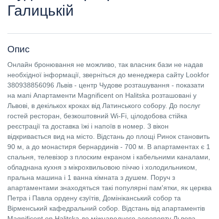
Галицькій
Опис
Онлайн бронювання не можливо, так власник бази не надав
необхідної інформації, зверніться до менеджера сайту Lookfor
380938856096 Львів - центр Чудове розташування - показати
на мапі Апартаменти Magnificent on Halitska розташовані у
Львові, в декількох кроках від Латинського собору. До послуг
гостей ресторан, безкоштовний Wi-Fi, цілодобова стійка
реєстрації та доставка їжі і напоїв в номер. З вікон
відкривається вид на місто. Відстань до площі Ринок становить
90 м, а до монастиря бернардинів - 700 м. В апартаментах є 1
спальня, телевізор з плоским екраном і кабельними каналами,
обладнана кухня з мікрохвильовою піччю і холодильником,
пральна машина і 1 ванна кімната з душем. Поруч з
апартаментами знаходяться такі популярні пам'ятки, як церква
Петра і Павла ордену єзуїтів, Домініканський собор та
Вірменський кафедральний собор. Відстань від апартаментів
Magnificent on Halitska до міжнародного аеропорту Львова