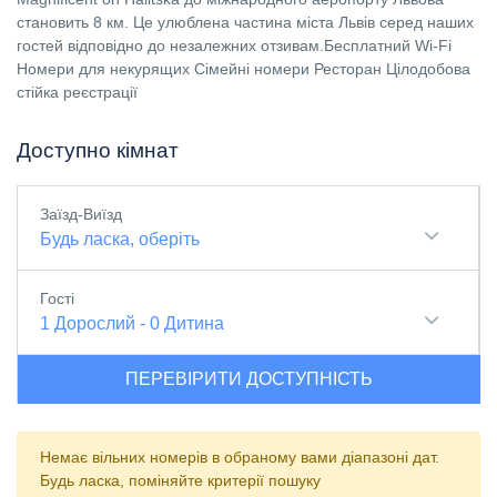
становить 8 км. Це улюблена частина міста Львів серед наших
гостей відповідно до незалежних отзивам.Бесплатний Wi-Fi
Номери для некурящих Сімейні номери Ресторан Цілодобова
стійка реєстрації
Доступно кімнат
Заїзд-Виїзд
Будь ласка, оберіть
Гості
1
Дорослий
-
0
Дитина
ПЕРЕВІРИТИ ДОСТУПНІСТЬ
Немає вільних номерів в обраному вами діапазоні дат.
Будь ласка, поміняйте критерії пошуку