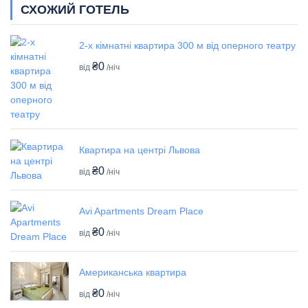
СХОЖИЙ ГОТЕЛЬ
2-х кімнатні квартира 300 м від оперного театру
₴0
від
/ніч
Квартира на центрі Львова
₴0
від
/ніч
Avi Apartments Dream Place
₴0
від
/ніч
Американська квартира
₴0
від
/ніч