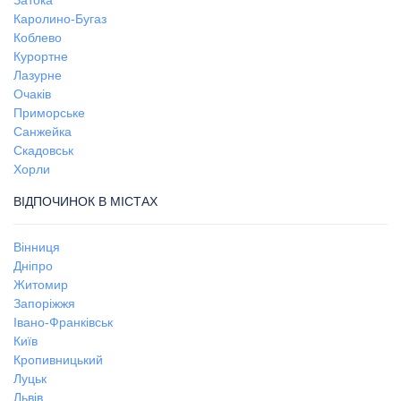
Каролино-Бугаз
Коблево
Курортне
Лазурне
Очаків
Приморське
Санжейка
Скадовськ
Хорли
ВІДПОЧИНОК В МІСТАХ
Вінниця
Дніпро
Житомир
Запоріжжя
Івано-Франківськ
Київ
Кропивницький
Луцьк
Львів