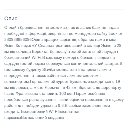
Опис
Онлайн бронювання не можливо, так власник бази не надав
необхідної інформації, зверніться до менеджера сайту Lookfor
380938856096Одін з кращих варіантів, обраних нами в місті
Ясіня.Коттедж «У Славіка» розташований в селищі Ясіня, в 29
км від селища Ворохта. До послуг гостей загальний лаундж і
безкоштовний Wi-Fi.В кожному номері є балкон з видом на
сад.Для гостей лоджа сервірується континентальний завтрак.В
гостьовому будинку Slavika можна взяти напрокат лижне
спорядження, а також зайнятися лижним спортом і
велоспортом.Горнолижний курорт Буковель знаходиться в 19 ​​
км від лоджа, а місто Яремче - в 43 км. Відстань до аеропорту
Івано-Франківська становить 103 км. Парам особливо
подобається розташування - вони оцінили проживання в цьому
районі для поїздки удвох на 9,3.В своїми замовленнями
входить: Безкоштовний Wi-FiБесплатная
парковкаВеліколепний сніданок