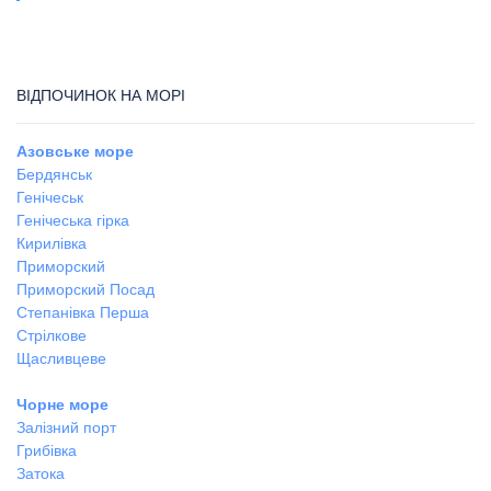
ВІДПОЧИНОК НА МОРІ
Азовське море
Бердянськ
Генічеськ
Генічеська гірка
Кирилівка
Приморский
Приморский Посад
Степанівка Перша
Стрілкове
Щасливцеве
Чорне море
Залізний порт
Грибівка
Затока