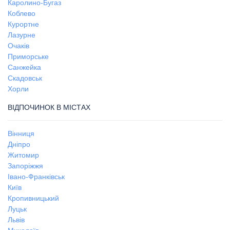
Каролино-Бугаз
Коблево
Курортне
Лазурне
Очаків
Приморське
Санжейка
Скадовськ
Хорли
ВІДПОЧИНОК В МІСТАХ
Вінниця
Дніпро
Житомир
Запоріжжя
Івано-Франківськ
Київ
Кропивницький
Луцьк
Львів