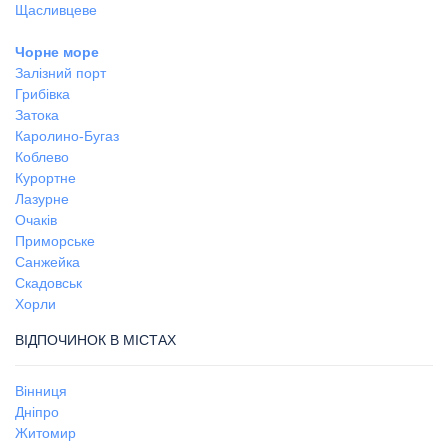
Щасливцеве
Чорне море
Залізний порт
Грибівка
Затока
Каролино-Бугаз
Коблево
Курортне
Лазурне
Очаків
Приморське
Санжейка
Скадовськ
Хорли
ВІДПОЧИНОК В МІСТАХ
Вінниця
Дніпро
Житомир