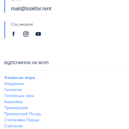
mail@lookfor.rent
Соц мережі
ВІДПОЧИНОК НА МОРІ
Азовське море
Бердянськ
Генічеськ
Генічеська гірка
Кирилівка
Приморский
Приморский Посад
Степанівка Перша
Стрілкове