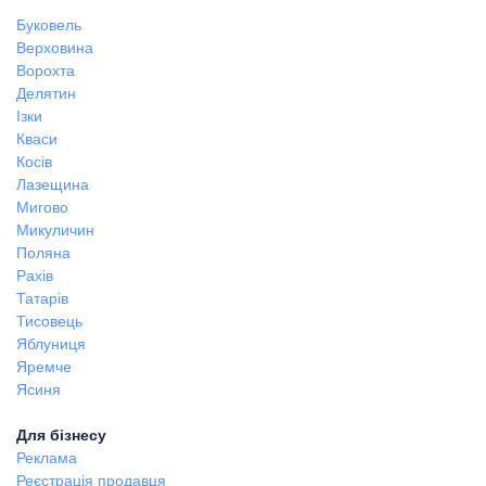
Буковель
Верховина
Ворохта
Делятин
Ізки
Кваси
Косів
Лазещина
Мигово
Микуличин
Поляна
Рахів
Татарів
Тисовець
Яблуниця
Яремче
Ясиня
Для бізнесу
Реклама
Реєстрація продавця