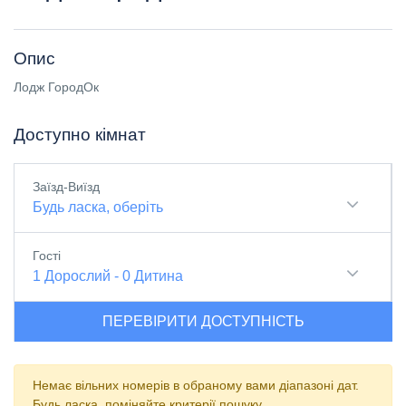
Опис
Лодж ГородОк
Доступно кімнат
Заїзд-Виїзд
Будь ласка, оберіть
Гості
1
Дорослий
-
0
Дитина
ПЕРЕВІРИТИ ДОСТУПНІСТЬ
Немає вільних номерів в обраному вами діапазоні дат.
Будь ласка, поміняйте критерії пошуку