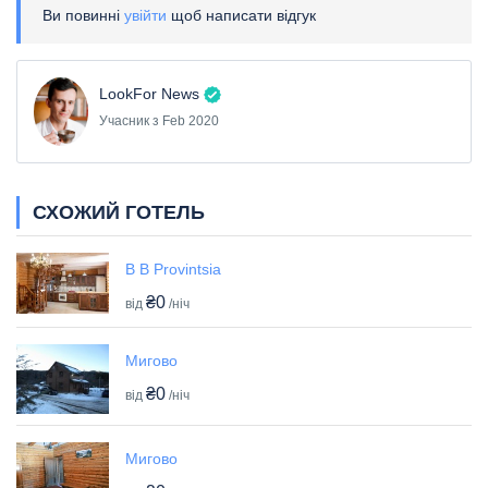
Ви повинні
увійти
щоб написати відгук
LookFor News
Учасник з Feb 2020
СХОЖИЙ ГОТЕЛЬ
B B Provintsia
₴0
від
/ніч
Мигово
₴0
від
/ніч
Мигово