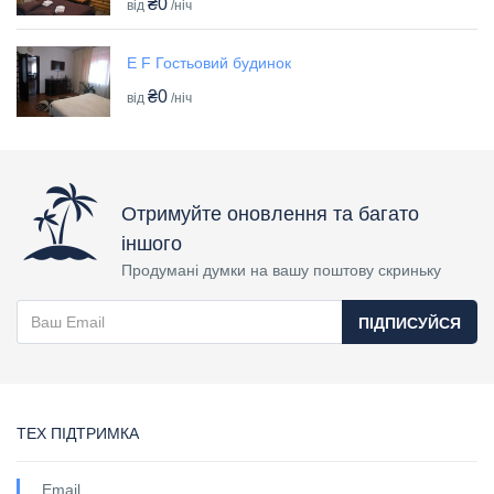
₴0
від
/ніч
E F Гостьовий будинок
₴0
від
/ніч
Отримуйте оновлення та багато
іншого
Продумані думки на вашу поштову скриньку
ПІДПИСУЙСЯ
ТЕХ ПІДТРИМКА
Email