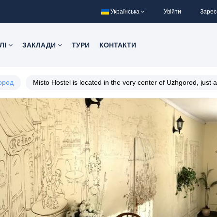
Українська
Увійти
Зареє
ЛІ
ЗАКЛАДИ
ТУРИ
КОНТАКТИ
ород
Misto Hostel is located in the very center of Uzhgorod, jus