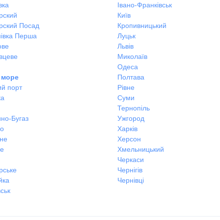
вка
Івано-Франківськ
рский
Київ
рский Посад
Кропивницький
івка Перша
Луцьк
ове
Львів
вцеве
Миколаїв
Одеса
 море
Полтава
ий порт
Рівне
ка
Суми
Тернопіль
но-Бугаз
Ужгород
во
Харків
не
Херсон
не
Хмельницький
Черкаси
рське
Чернігів
йка
Чернівці
ськ