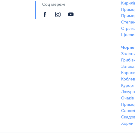
Кирилі
Соц мережі
Примо
Примо
Степан
Стрілк
Щасли
Чорне
Залізн
Грибів
Затока
Кароли
Кобле
Курорт
Лазур
Очаків
Примо
Санже
Скадов
Хорли