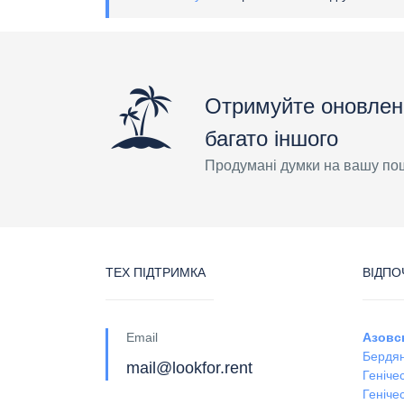
Отримуйте оновлен
багато іншого
Продумані думки на вашу по
ТЕХ ПІДТРИМКА
ВІДПО
Email
Азовс
Бердян
mail@lookfor.rent
Геніче
Генічес