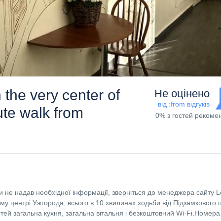
n the very center of
Не оцінено
від :from відгуків
ute walk from
0% з гостей рекоме
 не надав необхідної інформації, зверніться до менеджера сайту L
 центрі Ужгорода, всього в 10 хвилинах ходьби від Підзамкового п
стей загальна кухня, загальна вітальня і безкоштовний Wi-Fi.Номера