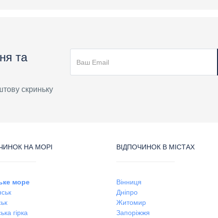
ня та
штову скриньку
ЧИНОК НА МОРІ
ВІДПОЧИНОК В МІСТАХ
ьке море
Вінниця
ськ
Дніпро
ськ
Житомир
ька гірка
Запоріжжя