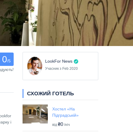
0
/5
LookFor News
Учасник з Feb 2020
ндують!
СХОЖИЙ ГОТЕЛЬ
Хостел «На
Підградській»
ookfor
арку і
₴0
від
/ніч