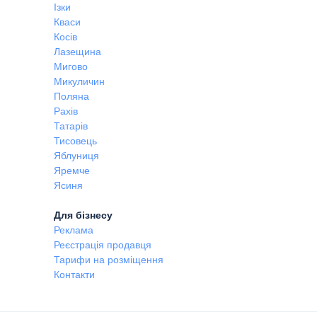
Ізки
Кваси
Косів
Лазещина
Мигово
Микуличин
Поляна
Рахів
Татарів
Тисовець
Яблуниця
Яремче
Ясиня
Для бізнесу
Реклама
Реєстрація продавця
Тарифи на розміщення
Контакти