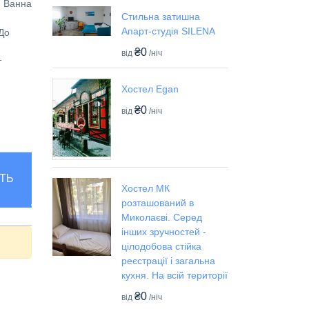
. Ванна
Стильна затишна
Апарт-студія SILENA
До
₴0
від
/ніч
т
Хостел Egan
₴0
від
/ніч
ТЬ
Хостел МК
розташований в
Миколаєві. Серед
інших зручностей -
цілодобова стійка
реєстрації і загальна
кухня. На всій території
₴0
від
/ніч