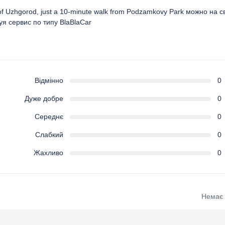
er of Uzhgorod, just a 10-minute walk from Podzamkovy Park можно на 
я сервис по типу BlaBlaCar
Відмінно
0
Дуже добре
0
Середнє
0
Слабкий
0
Жахливо
0
Немає в