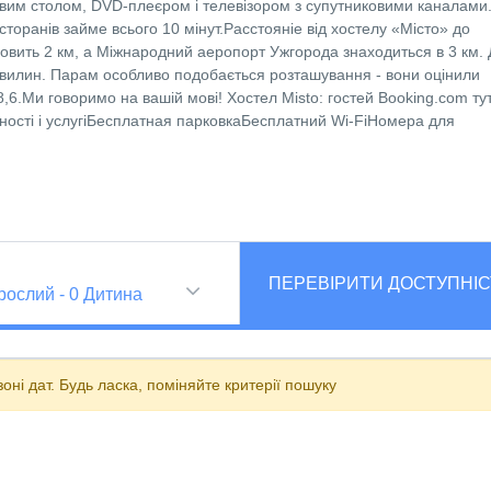
овим столом, DVD-плеєром і телевізором з супутниковими каналами
торанів займе всього 10 мінут.Расстояніе від хостелу «Місто» до
овить 2 км, а Міжнародний аеропорт Ужгорода знаходиться в 3 км. 
 хвилин. Парам особливо подобається розташування - вони оцінили
,6.Ми говоримо на вашій мові! Хостел Misto: гостей Booking.com ту
ності і услугіБесплатная парковкаБесплатний Wi-FiНомера для
ПЕРЕВІРИТИ ДОСТУПНІС
рослий
-
0
Дитина
ні дат. Будь ласка, поміняйте критерії пошуку