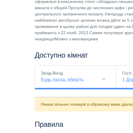
оформлені в класичному стилі і обладнані письм
кімната є общей.Прогулка до численних кафе і рес
центрального залізничного вокзалу Ужгорода стан
найближчої автобусної зупинки можна дійти за 5
проживання в цьому районі для поїздки удвох на 8
приймають з 22 нояб. 2013.Самие популярні зруч
некурящіхМожно з вихованцями
Доступно кімнат
Заїзд-Виїзд
Гості
Будь ласка, оберіть
1
До
Немає вільних номерів в обраному вами діапазо
Правила