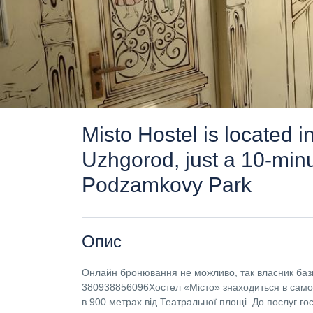
Misto Hostel is located i
Uzhgorod, just a 10-min
Podzamkovy Park
Опис
Онлайн бронювання не можливо, так власник бази
380938856096Хостел «Місто» знаходиться в самому
в 900 метрах від Театральної площі. До послуг го