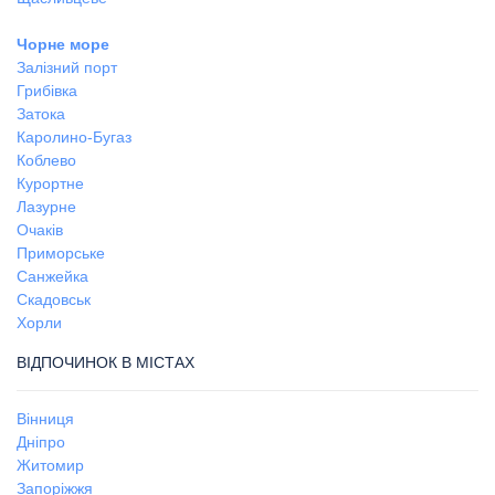
Чорне море
Залізний порт
Грибівка
Затока
Каролино-Бугаз
Коблево
Курортне
Лазурне
Очаків
Приморське
Санжейка
Скадовськ
Хорли
ВІДПОЧИНОК В МІСТАХ
Вінниця
Дніпро
Житомир
Запоріжжя