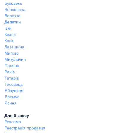
Буковель
Верховина
Ворохта
Делятин
Ізки
Кваси
Косів
Лазещина
Мигово
Микуличин
Поляна
Рахів
Татарів
Тисовець
Яблуниця
Яремче
Ясиня
Для бізнесу
Реклама
Реєстрація продавця