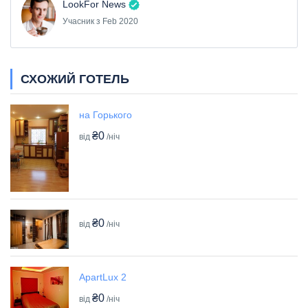
LookFor News
Учасник з Feb 2020
СХОЖИЙ ГОТЕЛЬ
на Горького
₴0
від
/ніч
₴0
від
/ніч
ApartLux 2
₴0
від
/ніч