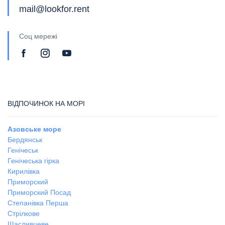
mail@lookfor.rent
Соц мережі
ВІДПОЧИНОК НА МОРІ
Азовське море
Бердянськ
Генічеськ
Генічеська гірка
Кирилівка
Приморский
Приморский Посад
Степанівка Перша
Стрілкове
Щасливцеве