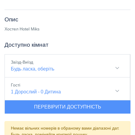
Опис
Хостел Hotel Miks
Доступно кімнат
Заїзд-Виїзд
Будь ласка, оберіть
Гості
1
Дорослий
-
0
Дитина
ПЕРЕВІРИТИ ДОСТУПНІСТЬ
Немає вільних номерів в обраному вами діапазоні дат.
Будь ласка, поміняйте критерії пошуку