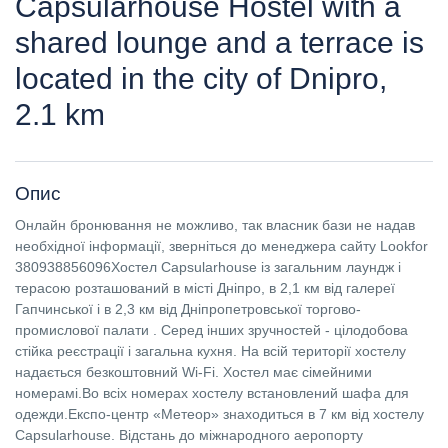
Capsularhouse Hostel with a
shared lounge and a terrace is
located in the city of Dnipro,
2.1 km
Опис
Онлайн бронювання не можливо, так власник бази не надав
необхідної інформації, зверніться до менеджера сайту Lookfor
380938856096Хостел Capsularhouse із загальним лаундж і
терасою розташований в місті Дніпро, в 2,1 км від галереї
Гапчинської і в 2,3 км від Дніпропетровської торгово-
промислової палати . Серед інших зручностей - цілодобова
стійка реєстрації і загальна кухня. На всій території хостелу
надається безкоштовний Wi-Fi. Хостел має сімейними
номерамі.Во всіх номерах хостелу встановлений шафа для
одежди.Експо-центр «Метеор» знаходиться в 7 км від хостелу
Capsularhouse. Відстань до міжнародного аеропорту