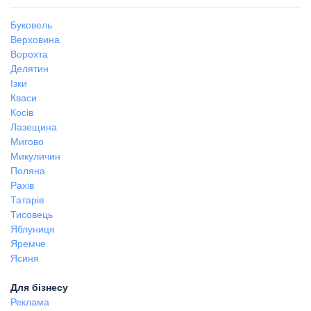
Буковель
Верховина
Ворохта
Делятин
Ізки
Кваси
Косів
Лазещина
Мигово
Микуличин
Поляна
Рахів
Татарів
Тисовець
Яблуниця
Яремче
Ясиня
Для бізнесу
Реклама