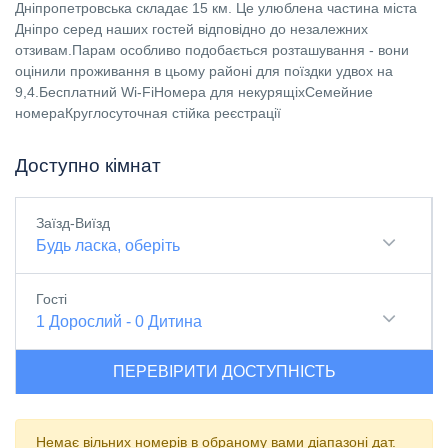
Дніпропетровська складає 15 км. Це улюблена частина міста
Дніпро серед наших гостей відповідно до незалежних
отзивам.Парам особливо подобається розташування - вони
оцінили проживання в цьому районі для поїздки удвох на
9,4.Бесплатний Wi-FiНомера для некурящіхСемейние
номераКруглосуточная стійка реєстрації
Доступно кімнат
Заїзд-Виїзд
Будь ласка, оберіть
Гості
1
Дорослий
-
0
Дитина
ПЕРЕВІРИТИ ДОСТУПНІСТЬ
Немає вільних номерів в обраному вами діапазоні дат.