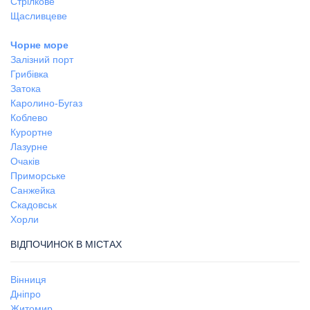
Стрілкове
Щасливцеве
Чорне море
Залізний порт
Грибівка
Затока
Каролино-Бугаз
Коблево
Курортне
Лазурне
Очаків
Приморське
Санжейка
Скадовськ
Хорли
ВІДПОЧИНОК В МІСТАХ
Вінниця
Дніпро
Житомир