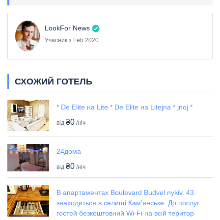
LookFor News
Учасник з Feb 2020
СХОЖИЙ ГОТЕЛЬ
* De Elite на Lite * De Elite на Litejna * jnoj *
₴0
від
/ніч
24дома
₴0
від
/ніч
В апартаментах Boulevard Budvel nykiv. 43
знаходиться в селищі Кам'янське. До послуг
гостей безкоштовний Wi-Fi на всій територ