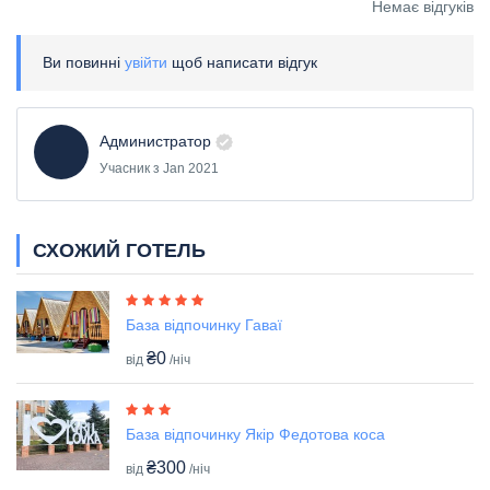
Немає відгуків
Ви повинні
увійти
щоб написати відгук
Администратор
Учасник з Jan 2021
СХОЖИЙ ГОТЕЛЬ
База відпочинку Гаваї
₴0
від
/ніч
База відпочинку Якір Федотова коса
₴300
від
/ніч