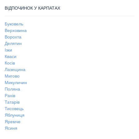
ВІДПОЧИНОК У КАРПАТАХ
Буковель
Верховина
Ворохта
Делятин
Ізки
Кваси
Косів
Лазещина
Мигово
Микуличин
Поляна
Рахів
Татарів
Тисовець
Яблуниця
Яремче
Ясиня