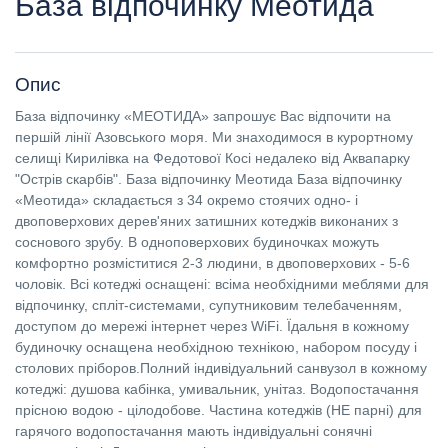
База відпочинку Меотида
Опис
База відпочинку «МЕОТИДА» запрошує Вас відпочити на
першій лінії Азовського моря. Ми знаходимося в курортному
селищі Кирилівка на Федотової Косі недалеко від Аквапарку
"Острів скарбів". База відпочинку Меотида База відпочинку
«Меотида» складається з 34 окремо стоячих одно- і
двоповерхових дерев'яних затишних котеджів виконаних з
соснового зрубу. В одноповерхових будиночках можуть
комфортно розміститися 2-3 людини, в двоповерхових - 5-6
чоловік. Всі котеджі оснащені: всіма необхідними меблями для
відпочинку, спліт-системами, супутниковим телебаченням,
доступом до мережі інтернет через WiFi. Їдальня в кожному
будиночку оснащена необхідною технікою, набором посуду і
столових пріборов.Полний індивідуальний санвузол в кожному
котеджі: душова кабінка, умивальник, унітаз. Водопостачання
прісною водою - цілодобове. Частина котеджів (НЕ парні) для
гарячого водопостачання мають індивідуальні сонячні