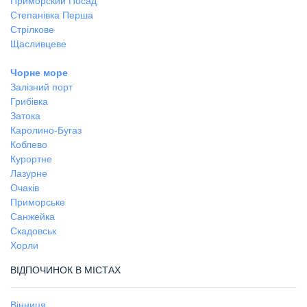
Приморский Посад
Степанівка Перша
Стрілкове
Щасливцеве
Чорне море
Залізний порт
Грибівка
Затока
Каролино-Бугаз
Коблево
Курортне
Лазурне
Очаків
Приморське
Санжейка
Скадовськ
Хорли
ВІДПОЧИНОК В МІСТАХ
Вінниця