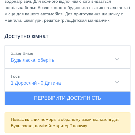
водонагрівачі. Для кожного відпочиваючого видається
постільна белье.Возле кожного будиночка є затишна альтанка і
місце для вашого автомобіля. Для приготування шашлику є
мангали, шампури, решітки-гріль.Детская майданчик.
Доступно кімнат
Заїзд-Виїзд
Будь ласка, оберіть
Гості
1
Дорослий
-
0
Дитина
ПЕРЕВІРИТИ ДОСТУПНІСТЬ
Немає вільних номерів в обраному вами діапазоні дат.
Будь ласка, поміняйте критерії пошуку