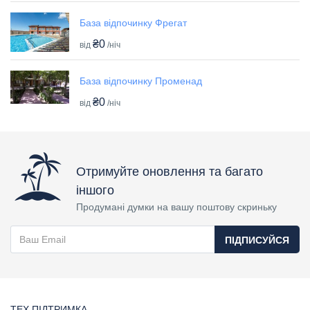
База відпочинку Фрегат
₴0
від
/ніч
База відпочинку Променад
₴0
від
/ніч
Отримуйте оновлення та багато
іншого
Продумані думки на вашу поштову скриньку
ПІДПИСУЙСЯ
ТЕХ ПІДТРИМКА