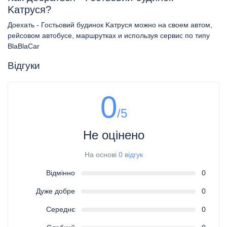
Kатруся?
Доехать - Гостьовий будинок Kатруся можно на своем автом,
рейсовом автобусе, маршрутках и используя сервис по типу
BlaBlaCar
Відгуки
0
/5
Не оцінено
На основі
0 відгук
Відмінно
0
Дуже добре
0
Середнє
0