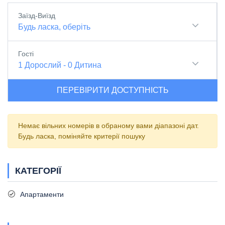
Заїзд-Виїзд
Будь ласка, оберіть
Гості
1
Дорослий
-
0
Дитина
ПЕРЕВІРИТИ ДОСТУПНІСТЬ
Немає вільних номерів в обраному вами діапазоні дат.
Будь ласка, поміняйте критерії пошуку
КАТЕГОРІЇ
Апартаменти