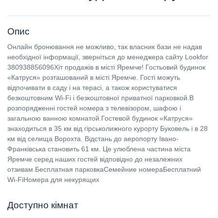
Опис
Онлайн бронювання не можливо, так власник бази не надав
необхідної інформації, зверніться до менеджера сайту Lookfor
380938856096Хіт продажів в місті Яремче! Гостьовий будинок
«Катруся» розташований в місті Яремче. Гості можуть
відпочивати в саду і на терасі, а також користуватися
безкоштовним Wi-Fi і безкоштовної приватної парковкой.В
розпорядженні гостей номера з телевізором, шафою і
загальною ванною комнатой.Гостевой будинок «Катруся»
знаходиться в 35 км від гірськолижного курорту Буковель і в 28
км від селища Ворохта. Відстань до аеропорту Івано-
Франківська становить 61 км. Це улюблена частина міста
Яремче серед наших гостей відповідно до незалежних
отзивам.Бесплатная парковкаСемейние номераБесплатний
Wi-FiНомера для некурящих
Доступно кімнат