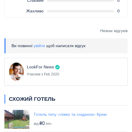
Слабкий
0
Жахливо
0
Немає відгуків
Ви повинні
увійти
щоб написати відгук
LookFor News
Учасник з Feb 2020
СХОЖИЙ ГОТЕЛЬ
Готель типу «ліжко та сніданок» Крим
₴0
від
/ніч