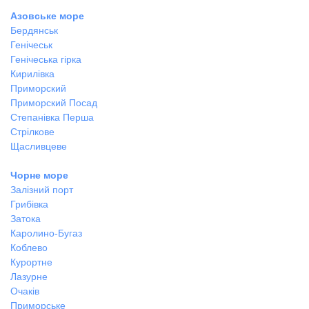
Азовське море
Бердянськ
Генічеськ
Генічеська гірка
Кирилівка
Приморский
Приморский Посад
Степанівка Перша
Стрілкове
Щасливцеве
Чорне море
Залізний порт
Грибівка
Затока
Каролино-Бугаз
Коблево
Курортне
Лазурне
Очаків
Приморське