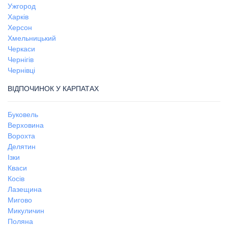
Ужгород
Харків
Херсон
Хмельницький
Черкаси
Чернігів
Чернівці
ВІДПОЧИНОК У КАРПАТАХ
Буковель
Верховина
Ворохта
Делятин
Ізки
Кваси
Косів
Лазещина
Мигово
Микуличин
Поляна