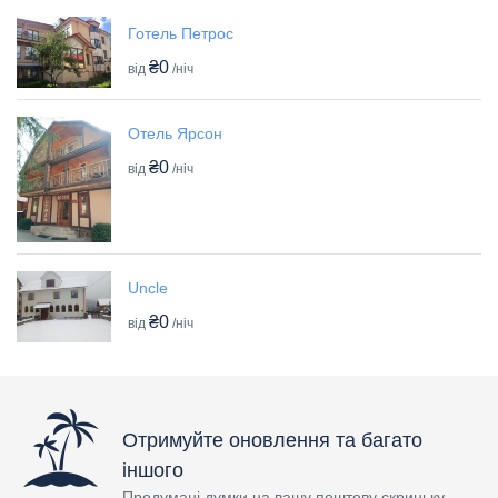
Готель Петрос
₴0
від
/ніч
Отель Ярсон
₴0
від
/ніч
Uncle
₴0
від
/ніч
Отримуйте оновлення та багато
іншого
Продумані думки на вашу поштову скриньку