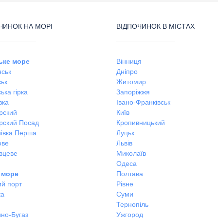
ЧИНОК НА МОРІ
ВІДПОЧИНОК В МІСТАХ
ьке море
Вінниця
ськ
Дніпро
ськ
Житомир
ька гірка
Запоріжжя
вка
Івано-Франківськ
рский
Київ
рский Посад
Кропивницький
івка Перша
Луцьк
ове
Львів
вцеве
Миколаїв
Одеса
 море
Полтава
ий порт
Рівне
ка
Суми
Тернопіль
но-Бугаз
Ужгород