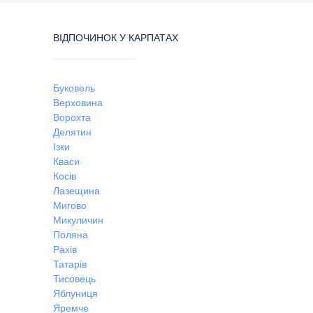
ВІДПОЧИНОК У КАРПАТАХ
Буковель
Верховина
Ворохта
Делятин
Ізки
Кваси
Косів
Лазещина
Мигово
Микуличин
Поляна
Рахів
Татарів
Тисовець
Яблуниця
Яремче