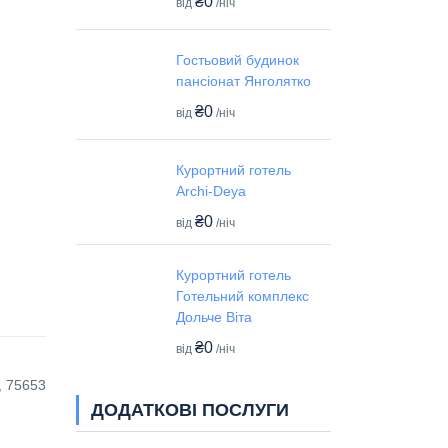
₴0
від
/ніч
Гостьовий будинок
пансіонат Янголятко
₴0
від
/ніч
Курортний готель
Archi-Deya
₴0
від
/ніч
Курортний готель
Готельний комплекс
Дольче Віта
₴0
від
/ніч
, 75653
ДОДАТКОВІ ПОСЛУГИ