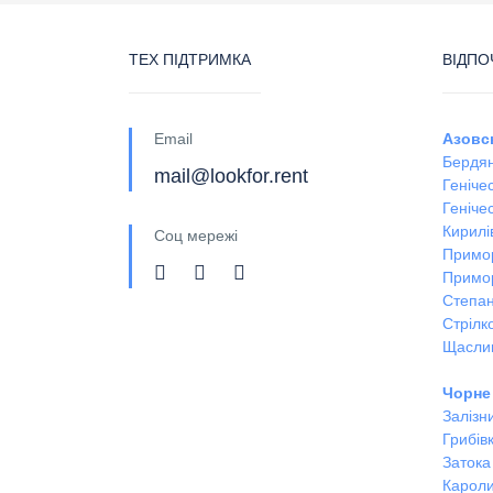
ТЕХ ПІДТРИМКА
ВІДПО
Email
Азовс
Бердян
mail@lookfor.rent
Геніче
Генічес
Кирилі
Соц мережі
Примо
Примо
Степан
Стрілк
Щасли
Чорне
Залізн
Грибів
Затока
Кароли