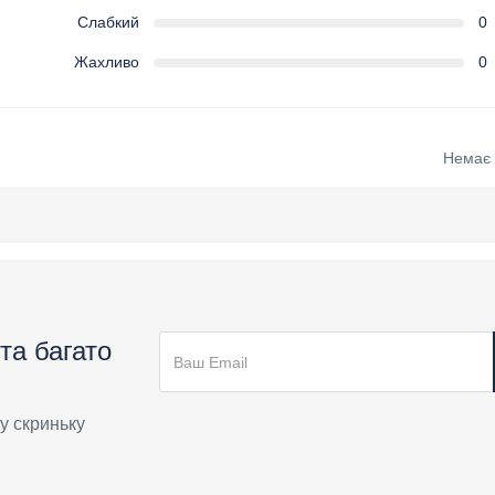
Слабкий
0
Жахливо
0
Немає в
та багато
у скриньку