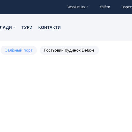
Українська
Увійти
Зареє
КЛАДИ
ТУРИ
КОНТАКТИ
Залізный порт
Гостьовий будинок Deluxe