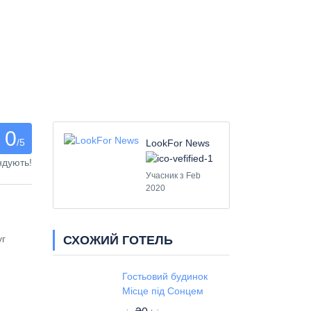
0
/5
LookFor News
ндують!
Учасник з Feb
2020
СХОЖИЙ ГОТЕЛЬ
уг
Гостьовий будинок
Місце під Сонцем