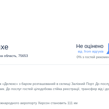
uxe
Не оцінено
від :from відгуків
ка область, 75653
0% з гостей рекоме
ок «Делюкс» з баром розташований в селищі Залізний Порт. До посл
к. До послуг гостей цілодобова стійка реєстрації, трансфер від і до
міжнародного аеропорту Херсон становить 111 км