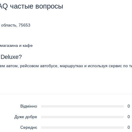
FAQ частые вопросы
 область, 75653
 магазина и кафе
 Deluxe?
оем автом, рейсовом автобусе, маршрутках и используя сервис по т
Відмінно
0
Дуже добре
0
Середнє
0