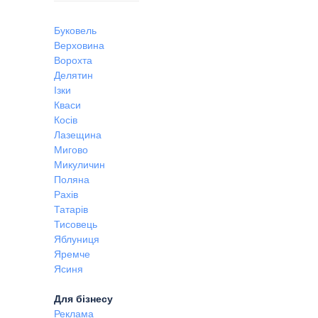
Буковель
Верховина
Ворохта
Делятин
Ізки
Кваси
Косів
Лазещина
Мигово
Микуличин
Поляна
Рахів
Татарів
Тисовець
Яблуниця
Яремче
Ясиня
Для бізнесу
Реклама