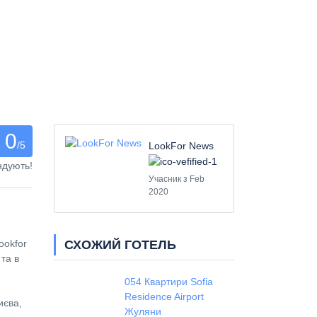
0
/5
LookFor News
ндують!
Учасник з Feb
2020
СХОЖИЙ ГОТЕЛЬ
ookfor
та в
054 Квартири Sofia
Residence Airport
иєва,
Жуляни