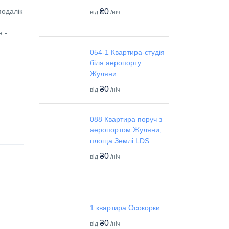
₴0
подалік
від
/ніч
 -
054-1 Квартира-студія
біля аеропорту
Жуляни
₴0
від
/ніч
088 Квартира поруч з
аеропортом Жуляни,
площа Землі LDS
₴0
від
/ніч
1 квартира Осокорки
₴0
від
/ніч