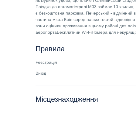
як Будинок удови, що плаче і Олімпійський стадіо
Поїздка до автомагістралі M03 займає 10 хвилин, 
є безкоштовна парковка. Печерський - відмінний в
частина міста Київ серед наших гостей відповід
вони оцінили проживання в цьому районі для поїз
аеропортаБесплатний Wi-FiНомера для некурящ
Правила
Реєстрація
Виїзд
Місцезнаходження