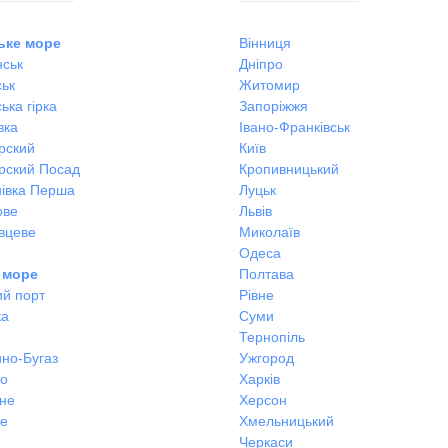
ьке море
Вінниця
ськ
Дніпро
ськ
Житомир
ька гірка
Запоріжжя
вка
Івано-Франківськ
рский
Київ
рский Посад
Кропивницький
івка Перша
Луцьк
ове
Львів
вцеве
Миколаїв
Одеса
 море
Полтава
ий порт
Рівне
ка
Суми
Тернопіль
но-Бугаз
Ужгород
во
Харків
не
Херсон
не
Хмельницький
Черкаси