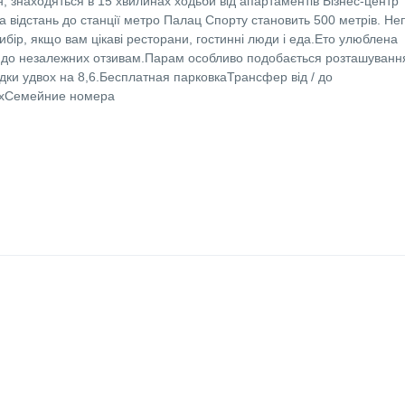
н, знаходяться в 15 хвилинах ходьби від апартаментів Бізнес-центр
а відстань до станції метро Палац Спорту становить 500 метрів. Не
ибір, якщо вам цікаві ресторани, гостинні люди і еда.Ето улюблена
но до незалежних отзивам.Парам особливо подобається розташування
дки удвох на 8,6.Бесплатная парковкаТрансфер від / до
іхСемейние номера