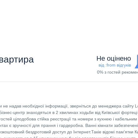
квартира
Не оцінено
від :from відгуків
0% з гостей рекоме
 не надав необхідної інформації, зверніться до менеджера сайту L
ізнес-центр знаходяться в 2 хвилинах ходьби від Київської фортеці 
гостей цілодобова стійка реєстрації та номери з кухнею і кабельним
ах є зручності для прання і гардеробна. Ванні кімнати забезпечені
зкоштовний бездротовий доступ до Інтернет.Такіе відомі пам'ятки К