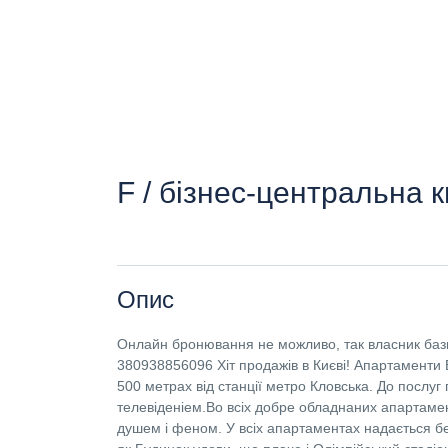
F / бізнес-центральна 
Опис
Онлайн бронювання не можливо, так власник бази
380938856096 Хіт продажів в Києві! Апартаменти Б
500 метрах від станції метро Кловська. До послуг 
телевіденіем.Во всіх добре обладнаних апартамент
душем і феном. У всіх апартаментах надається бе