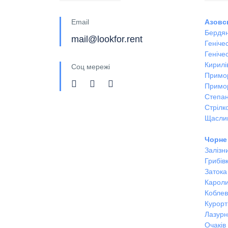
Email
Азовс
Бердян
mail@lookfor.rent
Геніче
Генічес
Кирилі
Соц мережі
Примо
Примо
Степан
Стрілк
Щасли
Чорне
Залізн
Грибів
Затока
Кароли
Кобле
Курорт
Лазур
Очаків