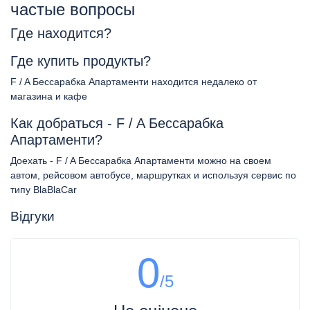
частые вопросы
Где находится?
Где купить продукты?
F / A Бессарабка Апартаменти находится недалеко от
магазина и кафе
Как добраться - F / A Бессарабка
Апартаменти?
Доехать - F / A Бессарабка Апартаменти можно на своем
автом, рейсовом автобусе, маршрутках и используя сервис по
типу BlaBlaCar
Відгуки
0
/5