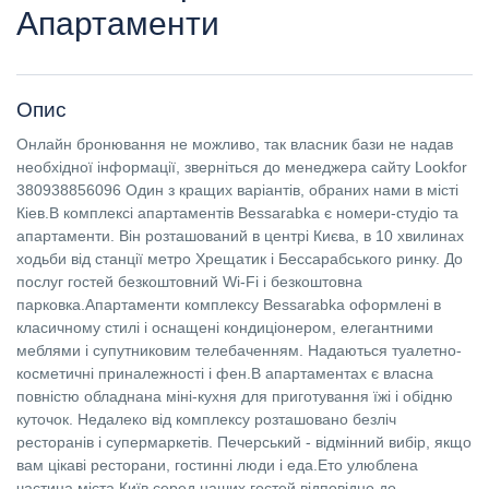
Апартаменти
Опис
Онлайн бронювання не можливо, так власник бази не надав
необхідної інформації, зверніться до менеджера сайту Lookfor
380938856096 Один з кращих варіантів, обраних нами в місті
Кіев.В комплексі апартаментів Bessarabka є номери-студіо та
апартаменти. Він розташований в центрі Києва, в 10 хвилинах
ходьби від станції метро Хрещатик і Бессарабського ринку. До
послуг гостей безкоштовний Wi-Fi і безкоштовна
парковка.Апартаменти комплексу Bessarabka оформлені в
класичному стилі і оснащені кондиціонером, елегантними
меблями і супутниковим телебаченням. Надаються туалетно-
косметичні приналежності і фен.В апартаментах є власна
повністю обладнана міні-кухня для приготування їжі і обідню
куточок. Недалеко від комплексу розташовано безліч
ресторанів і супермаркетів. Печерський - відмінний вибір, якщо
вам цікаві ресторани, гостинні люди і еда.Ето улюблена
частина міста Київ серед наших гостей відповідно до