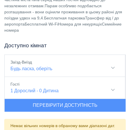
незалежних отзивам.Парам особливо подобається
розташування - вони оцінили проживання в цьому районі для
поїздки удвох на 9,4.Бесплатная парковкаТрансфер від / до
аеропортаБесплатний Wi-FiНомера для некурящіхСемейние
номера
Доступно кімнат
Заїзд-Виїзд
Будь ласка, оберіть
Гості
1
Дорослий
-
0
Дитина
ПЕРЕВІРИТИ ДОСТУПНІСТЬ
Немає вільних номерів в обраному вами діапазоні дат.