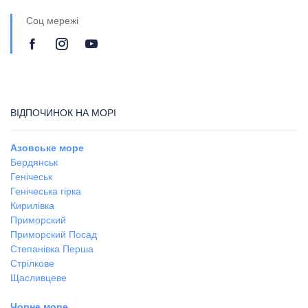
Соц мережі
ВІДПОЧИНОК НА МОРІ
Азовське море
Бердянськ
Генічеськ
Генічеська гірка
Кирилівка
Приморский
Приморский Посад
Степанівка Перша
Стрілкове
Щасливцеве
Чорне море