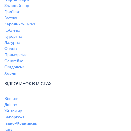
Залізний порт
Грибівка
Затока
Каролино-Бугаз
Коблево
Курортне
Лазурне
Очаків
Приморське
Санжейка
Скадовськ
Хорли
ВІДПОЧИНОК В МІСТАХ
Вінниця
Дніпро
Житомир
Запоріжжя
Івано-Франківськ
Київ