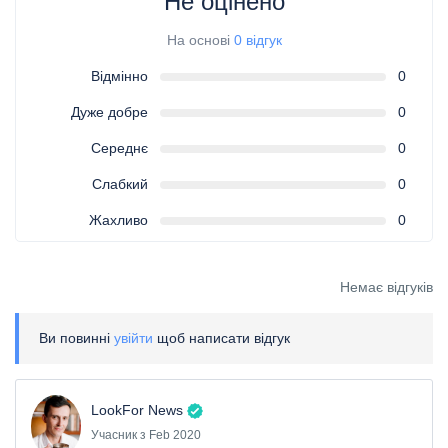
Не оцінено
На основі
0 відгук
Відмінно
0
Дуже добре
0
Середнє
0
Слабкий
0
Жахливо
0
Немає відгуків
Ви повинні
увійти
щоб написати відгук
LookFor News
Учасник з Feb 2020