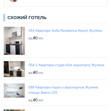
СХОЖИЙ ГОТЕЛЬ
054 Квартири Sofia Residence Airport Жуляни
₴0
від
/ніч
054-1 Квартира-студія біля аеропорту Жуляни
₴0
від
/ніч
088 Квартира поруч з аеропортом Жуляни,
площа Землі LDS
₴0
від
/ніч