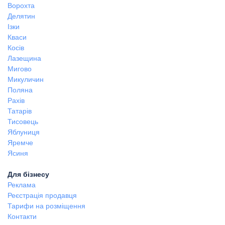
Ворохта
Делятин
Ізки
Кваси
Косів
Лазещина
Мигово
Микуличин
Поляна
Рахів
Татарів
Тисовець
Яблуниця
Яремче
Ясиня
Для бізнесу
Реклама
Реєстрація продавця
Тарифи на розміщення
Контакти