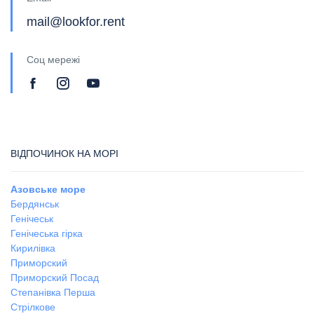
mail@lookfor.rent
Соц мережі
ВІДПОЧИНОК НА МОРІ
Азовське море
Бердянськ
Генічеськ
Генічеська гірка
Кирилівка
Приморский
Приморский Посад
Степанівка Перша
Стрілкове