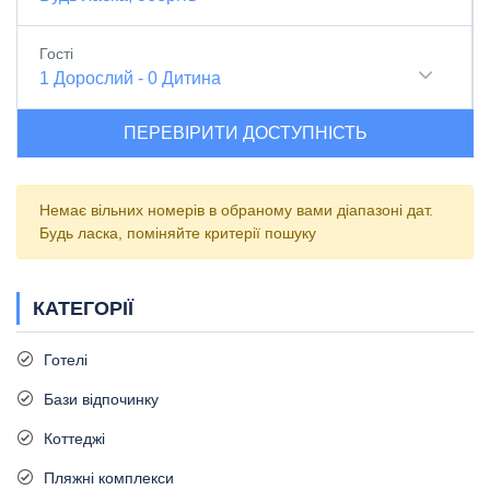
Гості
1
Дорослий
-
0
Дитина
ПЕРЕВІРИТИ ДОСТУПНІСТЬ
Немає вільних номерів в обраному вами діапазоні дат.
Будь ласка, поміняйте критерії пошуку
КАТЕГОРІЇ
Готелі
Бази відпочинку
Коттеджі
Пляжні комплекси