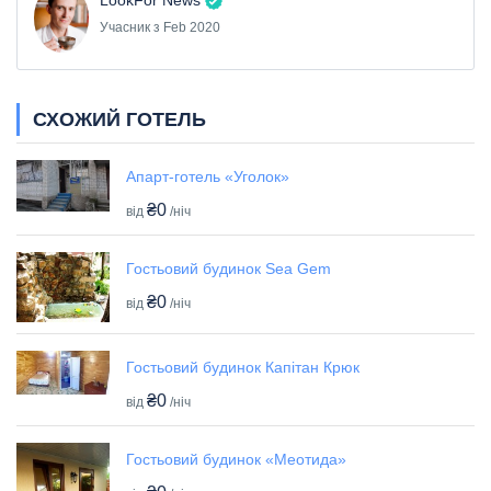
LookFor News
Учасник з Feb 2020
СХОЖИЙ ГОТЕЛЬ
Апарт-готель «Уголок»
₴0
від
/ніч
Гостьовий будинок Sea Gem
₴0
від
/ніч
Гостьовий будинок Капітан Крюк
₴0
від
/ніч
Гостьовий будинок «Меотида»