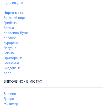
Щасливцеве
Чорне море
Залізний порт
Грибівка
Затока
Каролино-Бугаз
Коблево
Курортне
Лазурне
Очаків
Приморське
Санжейка
Скадовськ
Хорли
ВІДПОЧИНОК В МІСТАХ
Вінниця
Дніпро
Житомир