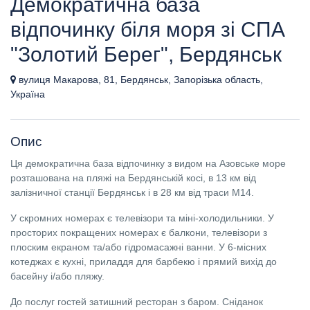
Демократична база
відпочинку біля моря зі СПА
"Золотий Берег", Бердянськ
вулиця Макарова, 81, Бердянськ, Запорізька область,
Україна
Опис
Ця демократична база відпочинку з видом на Азовське море
розташована на пляжі на Бердянській косі, в 13 км від
залізничної станції Бердянськ і в 28 км від траси М14.
У скромних номерах є телевізори та міні-холодильники. У
просторих покращених номерах є балкони, телевізори з
плоским екраном та/або гідромасажні ванни. У 6-місних
котеджах є кухні, приладдя для барбекю і прямий вихід до
басейну і/або пляжу.
До послуг гостей затишний ресторан з баром. Сніданок