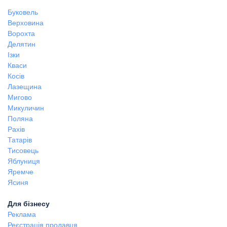
Буковель
Верховина
Ворохта
Делятин
Ізки
Кваси
Косів
Лазещина
Мигово
Микуличин
Поляна
Рахів
Татарів
Тисовець
Яблуниця
Яремче
Ясиня
Для бізнесу
Реклама
Реєстрація продавця