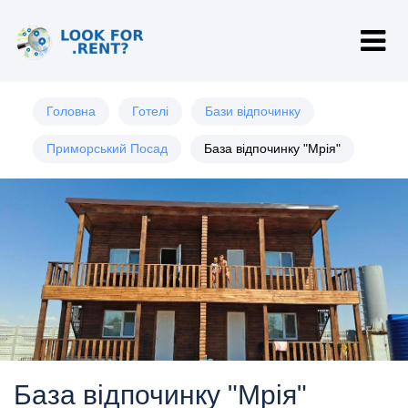
Головна
Готелі
Бази відпочинку
Приморський Посад
База відпочинку "Мрія"
База відпочинку "Мрія"