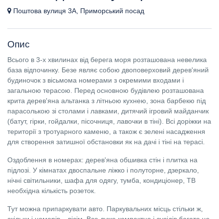
Поштова вулиця 3А, Приморський посад
Опис
Всього в 3-х хвилинах від берега моря розташована невелика
база відпочинку. Безе являє собою двоповерховий дерев'яний
будиночок з вісьмома номерами з окремими входами і
загальною терасою. Перед основною будівлею розташована
крита дерев'яна альтанка з літньою кухнею, зона барбекю під
парасолькою зі столами і лавками, дитячий ігровий майданчик
(батут, гірки, гойдалки, пісочниця, лавочки в тіні). Всі доріжки на
території з тротуарного каменю, а також є зелені насадження
для створення затишної обстановки як на дачі і тіні на терасі.
Оздоблення в номерах: дерев'яна обшивка стін і плитка на
підлозі. У кімнатах двоспальне ліжко і полуторне, дзеркало,
нічні світильники, шафа для одягу, тумба, кондиціонер, ТВ
необхідна кількість розеток.
Тут можна припаркувати авто. Паркувальних місць стільки ж,