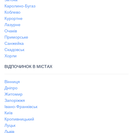
Каролино-Бугаз
Коблево
Курортне
Лазурне
Очаків
Приморське
Санжейка
Скадовськ
Хорли
ВІДПОЧИНОК В МІСТАХ
Вінниця
Дніпро
Житомир
Запоріжжя
Івано-Франківськ
Київ
Кропивницький
Луцьк
Львів