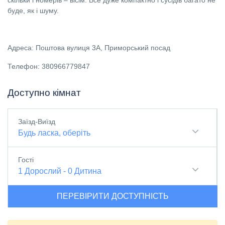
скільки і номерів – вісім. Все дуже компактно і сусідів багато не
буде, як і шуму.
Адреса: Поштова вулиця 3А, Приморський посад
Телефон: 380966779847
Доступно кімнат
Заїзд-Виїзд
Будь ласка, оберіть
Гості
1
Дорослий
-
0
Дитина
ПЕРЕВІРИТИ ДОСТУПНІСТЬ