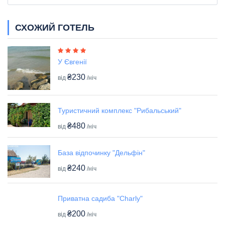
СХОЖИЙ ГОТЕЛЬ
У Євгенії
₴230
від
/ніч
Туристичний комплекс "Рибальський"
₴480
від
/ніч
База відпочинку "Дельфін"
₴240
від
/ніч
Приватна садиба "Charly"
₴200
від
/ніч