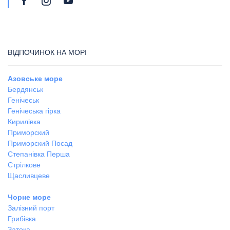
ВІДПОЧИНОК НА МОРІ
Азовське море
Бердянськ
Генічеськ
Генічеська гірка
Кирилівка
Приморский
Приморский Посад
Степанівка Перша
Стрілкове
Щасливцеве
Чорне море
Залізний порт
Грибівка
Затока