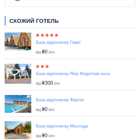
СХОЖИЙ ГОТЕЛЬ
База відпочинку Гаваї
₴0
від
/ніч
База відпочинку Якір Федотова коса
₴300
від
/ніч
База відпочинку Фрегат
₴0
від
/ніч
База відпочинку Меотида
₴0
від
/ніч