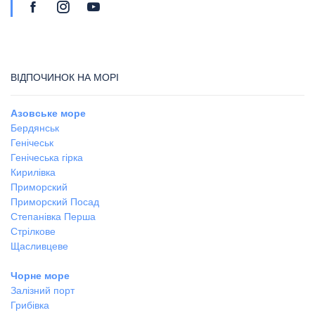
ВІДПОЧИНОК НА МОРІ
Азовське море
Бердянськ
Генічеськ
Генічеська гірка
Кирилівка
Приморский
Приморский Посад
Степанівка Перша
Стрілкове
Щасливцеве
Чорне море
Залізний порт
Грибівка