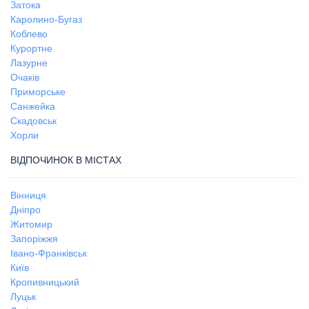
Затока
Каролино-Бугаз
Коблево
Курортне
Лазурне
Очаків
Приморське
Санжейка
Скадовськ
Хорли
ВІДПОЧИНОК В МІСТАХ
Вінниця
Дніпро
Житомир
Запоріжжя
Івано-Франківськ
Київ
Кропивницький
Луцьк