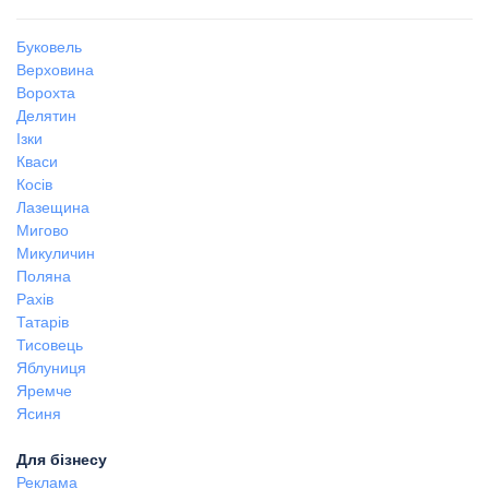
Буковель
Верховина
Ворохта
Делятин
Ізки
Кваси
Косів
Лазещина
Мигово
Микуличин
Поляна
Рахів
Татарів
Тисовець
Яблуниця
Яремче
Ясиня
Для бізнесу
Реклама