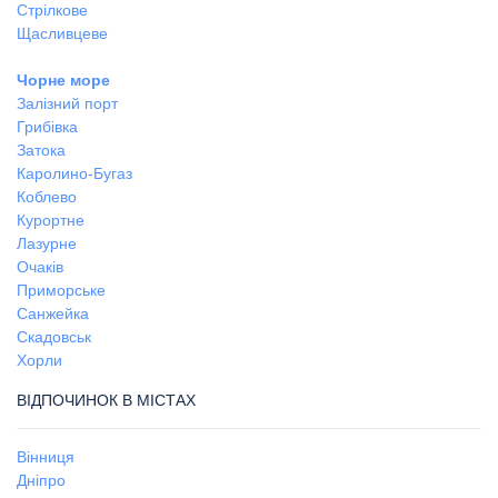
Стрілкове
Щасливцеве
Чорне море
Залізний порт
Грибівка
Затока
Каролино-Бугаз
Коблево
Курортне
Лазурне
Очаків
Приморське
Санжейка
Скадовськ
Хорли
ВІДПОЧИНОК В МІСТАХ
Вінниця
Дніпро