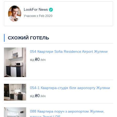
LookFor News
Учасник з Feb 2020
СХОЖИЙ ГОТЕЛЬ
054 Квартири Sofia Residence Airport Жуляни
₴0
від
/ніч
054-1 Квартира-студія біля аеропорту Жуляни
₴0
від
/ніч
088 Квартира поруч з аеропортом Жуляни,
площа Землі LDS