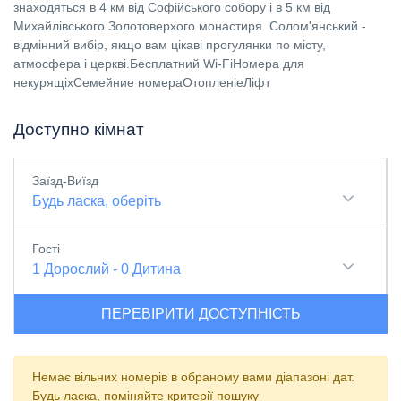
знаходяться в 4 км від Софійського собору і в 5 км від
Михайлівського Золотоверхого монастиря. Солом'янський -
відмінний вибір, якщо вам цікаві прогулянки по місту,
атмосфера і церкві.Бесплатний Wi-FiНомера для
некурящіхСемейние номераОтопленіеЛіфт
Доступно кімнат
Заїзд-Виїзд
Будь ласка, оберіть
Гості
1
Дорослий
-
0
Дитина
ПЕРЕВІРИТИ ДОСТУПНІСТЬ
Немає вільних номерів в обраному вами діапазоні дат.
Будь ласка, поміняйте критерії пошуку