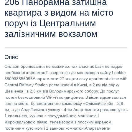
206 Панорамна затишна
квартира з видом на місто
поруч із Центральним
залізничним вокзалом
Опис
Онлайн бронювання не можливо, так власник бази не надав
необхідної інформації, зверніться до менеджера сайту Lookfor
380938856096Апартаменти 27 кварти cozy apartment close with
Central Railway Station розташовані в Києві, в 2 км від парку
Шевченка і в 2,3 км від Володимирського собору. До послуг
гостей безкоштовний Wi-Fi і кондиціонер. З вікон відкривається
вид на місто. До спортивного комплексу «Олімпійський» - 3,9
км, а до Андріївського узвозу - 4 км.Апартаменти розташовують
1 спальнею, кухнею з посудомийною машиною і
мікрохвильовою піччю, телевізором з плоским екраном,
гостинним куточком і 1 ванною комнатой.Апартаменти