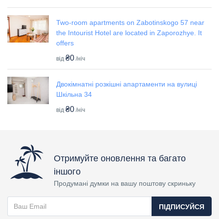
Two-room apartments on Zabotinskogo 57 near
the Intourist Hotel are located in Zaporozhye. It
offers
₴0
від
/ніч
Двокімнатні розкішні апартаменти на вулиці
Шкільна 34
₴0
від
/ніч
Отримуйте оновлення та багато
іншого
Продумані думки на вашу поштову скриньку
ПІДПИСУЙСЯ