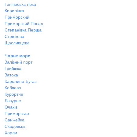
Генічеська гірка
Кирилівка
Приморский
Приморский Посад
Степанівка Перша
Стрілкове
Щасливцеве
Чорне море
Залізний порт
Грибівка
Затока
Каролино-Бугаз
Коблево
Курортне
Лазурне
Очаків
Приморське
Санжейка
Скадовськ
Хорли