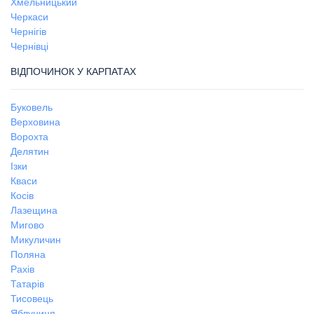
Хмельницький
Черкаси
Чернігів
Чернівці
ВІДПОЧИНОК У КАРПАТАХ
Буковель
Верховина
Ворохта
Делятин
Ізки
Кваси
Косів
Лазещина
Мигово
Микуличин
Поляна
Рахів
Татарів
Тисовець
Яблуниця