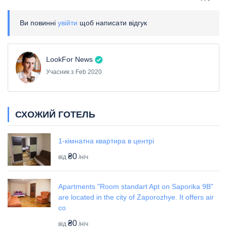
Ви повинні
увійти
щоб написати відгук
LookFor News
Учасник з Feb 2020
СХОЖИЙ ГОТЕЛЬ
1-кімнатна квартира в центрі
₴0
від
/ніч
Apartments "Room standart Apt on Saporika 9B"
are located in the city of Zaporozhye. It offers air
co
₴0
від
/ніч