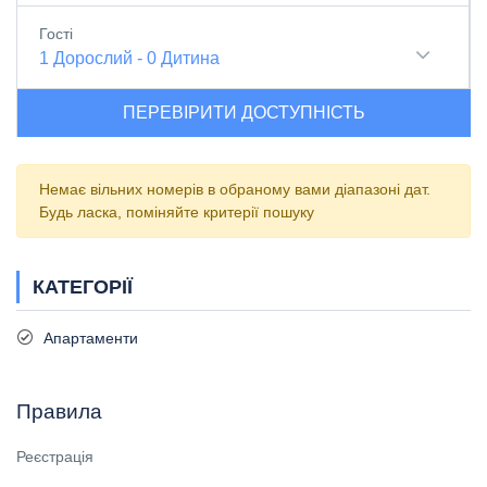
Гості
1
Дорослий
-
0
Дитина
ПЕРЕВІРИТИ ДОСТУПНІСТЬ
Немає вільних номерів в обраному вами діапазоні дат.
Будь ласка, поміняйте критерії пошуку
КАТЕГОРІЇ
Апартаменти
Правила
Реєстрація