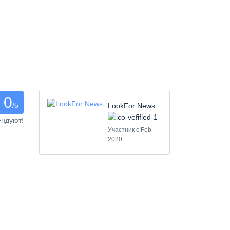
0
/5
LookFor News
ендуют!
Участник с Feb
2020