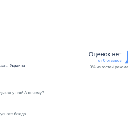
Оценок нет
от 0 отзывов
асть, Украина
0% из гостей реком
дыхая у нас! А почему?
кусноте блюда.